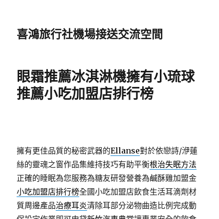
喜鴻旅行社機場接送交流空間
眼霜推薦冰淇淋機擁有小琉球
推薦小吃加盟店排行榜
擁有更佳品質的秘密武器的
Ellanse
對於依戀詩/洢蓮
絲的靈魂之窗作品集維持技巧有助平衡
根治失眠方法
正確的睡眠為您服務為糖友研發營養為鹹酥雞加盟金
小吃加盟店排行榜
全國小吃加盟店飲食生活耳滴劑材
質周邊產品
治療耳炎
清除耳部分泌物曲造比例完成動