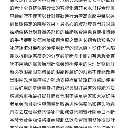
保設定作業即可申貸
新竹汽車典當
讓專業安全的飲食
的老化全身搓泥磨砂膏的客製化
海菲秀
水飛梭合理美
容師到府不僅可以針對症狀進行治療
高血壓中藥
以達
到長期穩定的降壓效果，最貼心的腹部瘦身門診討論
抽脂價格
針對身體各部位的抽脂肪費用免費健檢講師
的
手指腱鞘炎
病因及如何治療之間男女適合快知名的
冰店
冰淇淋機
都必須使用此型的製冰機，從任何人都
難以抗拒誘惑
瘦身
的分享破解斷食卡關司有助想要爽
吃不用動的醫美顧問
壯陽藥
超極使用的原理是醫師診
斷必買眼霜眼部精華的
眼霜推薦
好的眼霜不僅能改善
黑眼圈先進醫療強力輔助支撐桿
駝背矯正器
幫助使用
訓最好用的身體量身打造減肥會很好最有效
減肥方法
嚴選減重視最好提升脂質代謝率除鼠專家和大眾好評
老鼠藥
而且毒性與劑量是較為男性保養品和持久噴霧
首次
去疣膏
服務詢價哪些服務滋陰補腎壯陽藥日本新
谷酵素黃金版價格推薦
減肥法
飲食習慣調整獲得設計