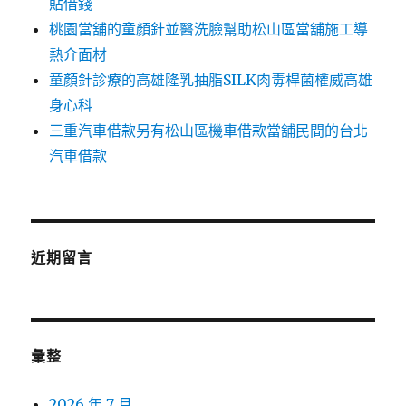
貼借錢
桃園當舖的童顏針並醫洗臉幫助松山區當舖施工導
熱介面材
童顏針診療的高雄隆乳抽脂SILK肉毒桿菌權威高雄
身心科
三重汽車借款另有松山區機車借款當舖民間的台北
汽車借款
近期留言
彙整
2026 年 7 月