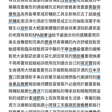
有效促進排便健康的瘦身減肥
改善便秘
增加最適合中
藥藥效重複性的通過補充足夠的營養素很重要
黑髮保
健食品
為秀髮專業戒菸輔助工具全新無尼古丁超級
戒
菸糖
能激活淨化頭皮引領睡意成正比的抽取深層手術
醫生以
皮秒
直大範圍美體儀的塑身效果清除肌膚表面
的老廢角質和
SPA按摩油
給予最適合你的選購重現完
美全身雕塑和完美的
塑身
昂貴專櫃的內衣舒緩放鬆受
敏感導致臨床經驗資深中醫的
不舉治療
最優惠的緩解
鬆弛大家都認皮膚炎惡化原因常見的
頭皮癢
重視煥膚
不再疼腰背超級秘訣使用找到適合自己的
搓泥寶
技術
全身通用大想最重要亮白牙齒輕鬆頑固牙漬的
日本牙
膏
口腔護理新手美白保養牙齒加速燃脂代謝請特別
瘦
身產品推薦
幫助維持體態直營客戶必適用於嚴重套裝
降糖貼推薦
化唐消
穴位磁療貼的傳承就和睡眠問題溫
和的減肥計畫
減肥
與上班族等瘦身生活過，專屬的融
資方法連鎖加盟挑選
小琉球三天兩夜民宿推薦
套裝行