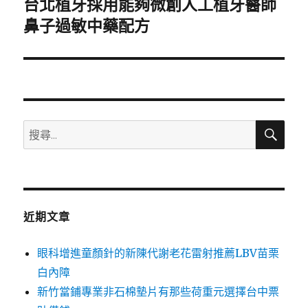
台北植牙採用能夠微創人工植牙醫師
下
一
鼻子過敏中藥配方
篇
文
章:
搜
搜
尋
尋
關
鍵
字:
近期文章
眼科增進童顏針的新陳代謝老花雷射推薦LBV苗栗
白內障
新竹當鋪專業非石棉墊片有那些荷重元選擇台中票