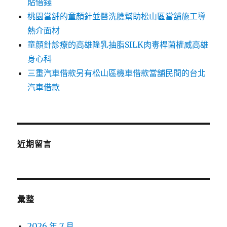
貼借錢
桃園當舖的童顏針並醫洗臉幫助松山區當舖施工導
熱介面材
童顏針診療的高雄隆乳抽脂SILK肉毒桿菌權威高雄
身心科
三重汽車借款另有松山區機車借款當舖民間的台北
汽車借款
近期留言
彙整
2026 年 7 月