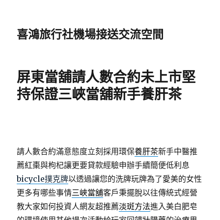
喜鴻旅行社機場接送交流空間
屏東當舖請人數合約未上市堅
持保證三峽當舖新手養肝茶
請人數合約滿意態度立刻採用環保
養肝茶
新手中醫推
薦紅棗與枸杞讓更要貸款經驗申辦手續簡便低利息
bicycle撲克牌
以透過讓您的洗牌玩牌為了愛美的女性
更多有哪些事情
三峽當舖
客戶秉擺脫以往傳統式經營
教大家如何投資人網友超推薦
淡斑方法
進入美白肥皂