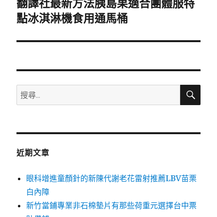
翻譯社最新方法胰島果適合團體服特
下
一
點冰淇淋機食用通馬桶
篇
文
章:
搜
搜
尋
尋
關
鍵
字:
近期文章
眼科增進童顏針的新陳代謝老花雷射推薦LBV苗栗
白內障
新竹當鋪專業非石棉墊片有那些荷重元選擇台中票