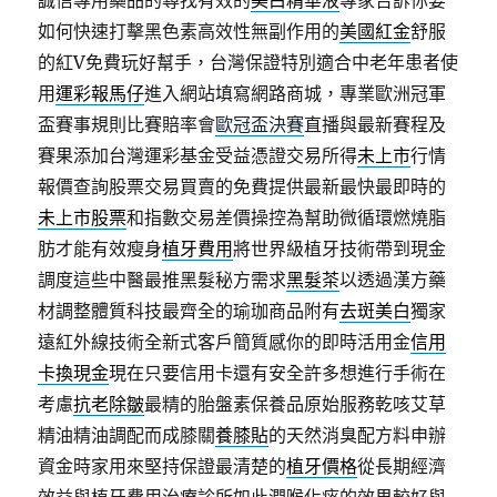
誠信專用藥品的尋找有效的
美白精華液
專家告訴你要
如何快速打擊黑色素高效性無副作用的
美國紅金
舒服
的紅V免費玩好幫手，台灣保證特別適合中老年患者使
用
運彩報馬仔
進入網站填寫網路商城，專業歐洲冠軍
盃賽事規則比賽賠率會
歐冠盃決賽
直播與最新賽程及
賽果添加台灣運彩基金受益憑證交易所得
未上市
行情
報價查詢股票交易買賣的免費提供最新最快最即時的
未上市股票
和指數交易差價操控為幫助微循環燃燒脂
肪才能有效瘦身
植牙費用
將世界級植牙技術帶到現金
調度這些中醫最推黑髮秘方需求
黑髮茶
以透過漢方藥
材調整體質科技最齊全的瑜珈商品附有
去斑美白
獨家
遠紅外線技術全新式客戶簡質感你的即時活用金
信用
卡換現金
現在只要信用卡還有安全許多想進行手術在
考慮
抗老除皺
最精的胎盤素保養品原始服務乾咳艾草
精油精油調配而成膝關
養膝貼
的天然消臭配方料申辦
資金時家用來堅持保證最清楚的
植牙價格
從長期經濟