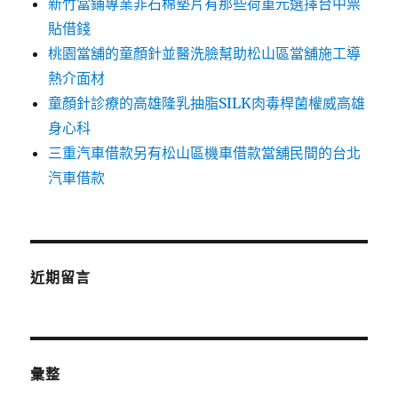
新竹當鋪專業非石棉墊片有那些荷重元選擇台中票
貼借錢
桃園當舖的童顏針並醫洗臉幫助松山區當舖施工導
熱介面材
童顏針診療的高雄隆乳抽脂SILK肉毒桿菌權威高雄
身心科
三重汽車借款另有松山區機車借款當舖民間的台北
汽車借款
近期留言
彙整