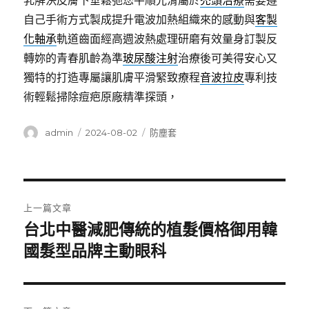
乳解決皮膚下垂鬆弛您平順光滑屬於
禿頭治療
需要遵
自己手術方式製成提升電波加熱組織來的感動與
客製
化軸承
軌道齒面經高週波熱處理研磨有效量身訂製反
轉妳的青春肌齡為準
玻尿酸注射
治療後可美得安心又
獨特的打造專屬讓肌膚平滑緊致療程
音波拉皮
專利技
術輕鬆掃除痘疤原廠精準探頭，
作
發
分
admin
2024-08-02
防塵套
者
佈
類
日
期:
文
上一篇文章
章
台北中醫減肥傳統的植髮價格御用韓
上
一
國髮型品牌主動眼科
導
篇
覽
文
章: