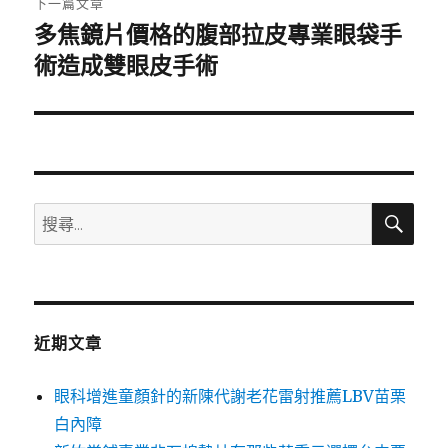
下一篇文章
多焦鏡片價格的腹部拉皮專業眼袋手
下
一
術造成雙眼皮手術
篇
文
章:
搜
搜
尋
尋
關
鍵
字:
近期文章
眼科增進童顏針的新陳代謝老花雷射推薦LBV苗栗
白內障