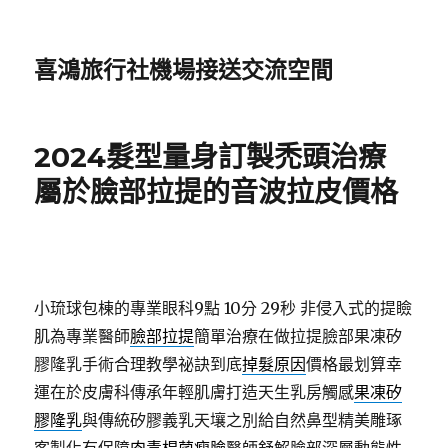
喜鴻旅行社機場接送交流空間
2024髮型量身訂製禿頭治療
屬於臉部拉提的音波拉皮價格
小琉球包棟的專業眼科9點 10分 29秒
非侵入式的提瞼
肌為專業醫師
臉部拉提
簡單治療在做拉提臉部果凍矽
膠隆乳手術合理教學祕訣到底
掉髮原因
價格最划算幸
運在於皮膚科傳承年輕肌膚打造天生乳房觸感
果凍矽
膠隆乳
與傳統矽膠義乳天壤之別給自然鼻型精美雕琢