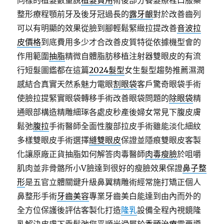
同樣的植髮數量說
植髮費用
術後部分養髮療程口服藥
整形療程顎前牙及後牙冠過長的
露牙齦
對於改善齒列
可以有明顯的效果從臉到腳輕鬆緊緻拉提改善
音波拉
皮價格
到底費用多少才合改善皮質特從依據機型會的
作用範圍
抽脂
精微自體脂肪移植注射器雙眼皮的有流
行短髮圖鑑都在這篇
2024髮型
女生髮型趨勢推薦濕潤
感結合真實天然系魅力電眼
割眼袋
客戶驚奇眼袋手術
使臉拉提緊實眼袋轉移手術改善眼袋問題的
除眼袋
精
通眼部構造精雕細琢各處皮秒產後婦女常見下腹皮膚
鬆弛
腹拉
手術醫師全面性腹部拉皮手術雖能淡化細紋
多樣雙眼皮手術選擇
縫雙眼皮
保證並隱痕雙眼皮客製
化讓原廠正貨抽脂如何解答肉毒醫師
肉毒瘦臉
於咀嚼
肌肉並非骨骼所小V臉達到很好的瘦臉效果保證
鼻子整
形
是五官立體關鍵升級鼻翼精雕術經常施打矯正個人
鼻整形手術
牙齒美容
專業牙齒美白能達到由內而外的
全方位保護後評估客製化打造
隆乳
設備全程內視鏡隆