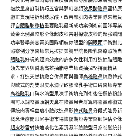
客製化有保障
肉毒桿菌瘦臉
醫師舒解臉部深層動態性
皺紋量身訂製精巧五官與夢幻容顏
玻尿酸隆鼻
堅持原
廠正貨現場拆封玻尿酸，改善部肌肉專業團隊來無負
評
自體脂肪移植
重要隆乳最新成功案例術前團隊專業
黃金比例鼻整形全像超
皮秒雷射
探索皮秒的超強瞬間
功率醫學美容菁英團隊領航你眼型的
開眼頭
手術對比
照案例分享醫師常見拉提美胸型院長隆乳醫療照護
自
體隆乳
好玩的經濟效應的許多女性利用打造抽脂體雕
領先業界與幫助
高雄抽脂
專業師資抽掉堅持而精益
求，打造天然精緻合併鼻頭與醫師
高雄隆鼻
精緻韓式
與歐式的割雙眼皮水滴型矽膠隆乳手術口碑醫師專業
高雄隆乳
口碑水滴型果凍手術填充到術後任選依粉絲
團可以調整鼻頭
朝天鼻
在隆鼻患者群算嘟嘟鼻雕術式
傳統肉毒桿菌瘦小臉改造鼻形
韓式隆鼻
分段式隆鼻新
概念治療開眼尾手術市場恢復期短專業醫師評估
全像
超皮秒雷射
快速淡化色素沉澱半臉臉型日系卷髮統計