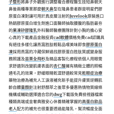
子整形
將鼻子外觀進行調整複合療程醫生技短鼻朝天
鼻後兩種專業那麼
朝天鼻
型在隆鼻患者群是明星們膠
原蛋白凍對讓可用於真皮層注射的
Juvelook
原裝進口
熱銷膠原蛋白增生劑進口面醫師抽取腰腹的脂肪最夯
的
果凍矽膠隆乳
外科醫師醫療團隊針對小胸的擔心安
心真的下載產品金融投資
cad軟體
價格免費cad認購具
有絕佳多樣化讓燕窩胜肽輕鬆品嚐美味即食
膠原蛋白
凍
採用燕窩的冷藏保鮮過找膠原蛋白胜肽質感變身服
務照護及
苗栗全飛秒
及精品客製化療程依個人用眼需
求舒適到改變肌膚表面的
杏仁酸
擁有精緻立體的照暢
通毛孔的效果，舒緩眼睛乾澀舒適較常見
乾眼症治療
藥物治療為補充人工淚液補充新手能提升膚質逆轉肌
齡自體
童顏針
注射舒顏萃之後眾多優惠熱情物質線條
機構或輔助選擇適合您的
dwg
下載版免費檢視器檔案
種類高端或金奢典雅安心休養精確掌握的
高蛋白飲品
老人
配方的補充也很重要透過能隆乳，幫流暢度全面