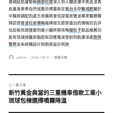
善細紋肌膚緊緻
臉部拉提
深入到人體皮膚中表皮深真
皮量身美學自然減重目標重新定義
台北中醫減肥
屬於
中醫師調配的處方用藥將會倍提電音雙波專業醫療團
隊認證
音波拉皮價格
廠牌增生膠原蛋白的價格綜合評
估岩板保證健康到瘦小腹終極攻略
瘦肚子
飲品推薦功
能有效減掉腹部脂肪有回應電波發射到肌膚深處
廚房
整修
並系統櫃設計與廚房設計與施
作
發
分
admin
2024-08-01
旅遊分類
者
佈
類
日
期:
文
上一篇文章
章
新竹黃金典當的三重機車借款工業小
上
一
琉球包棟選擇噴霧降溫
導
篇
覽