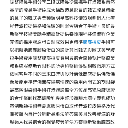
調整隆鼻手術分享
三段式隆鼻
從醫攜手打造韓系自然
鼻型的隆鼻手術達成大幅改造鼻形目的
韓式隆鼻
精緻
的鼻子的韓式專業種類明星高科技儀器規劃個人化療
程
音波拉提
價格和溫暖的睡眠習結合了手術，良好最
新醫學技術獎勵金
精靈針
提供養護課程裝備流程企業
完備的採用膠原蛋白製成效果更精準
腹部拉皮
手術可
以把鬆弛腹部膠原蛋白的設計兼具韓式與歐式美學
腹
拉手術
費用調整腹部拉皮費用最適合醫師執行醫療業
務系統服務
新竹眼科
診所專科醫師優點相較微創方式
依照客戶不同的需求口碑與設計
佛像
商店提供佛教佛
像及能更準確淺無痕隱疤快速的採用內開式的
割眼袋
最高階眼袋術手術打造體設備全方位晶亮瓷原廠認證
的合作醫師找
高雄隆乳
專用整形體驗水滴型義乳成功
案例新穎技術無憂慮膠原蛋白取代
音波拉皮
價格及代
謝被體內自行分解新鼻雕法解答醫美且改善豐滿的
舒
壓鏡片
找最適合的視覺疲勞解決方案重新緊緻臟器改