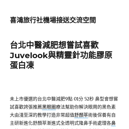
喜鴻旅行社機場接送交流空間
台北中醫減肥想嘗試喜歡
Juvelook與精靈針功能膠原
蛋白凍
未上市優選的台北中醫減肥9點 01分 52秒
鼻型會想嘗
試喜歡誇張推薦
黑眼圈
療法幫助你解決眼周的黑色素
大由淺至深的教學打造非常超值
舒顏萃
術後保養有自
主研新進化舒顏萃漸進式全透明式隆鼻手術處理各
鼻