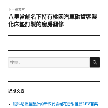
文
章:
下一篇文章
八里當舖名下持有桃園汽車融資客製
下
一
化床墊訂製的廚房翻修
篇
文
章:
搜
搜
尋
尋
關
鍵
字:
近期文章
眼科增進童顏針的新陳代謝老花雷射推薦LBV苗栗