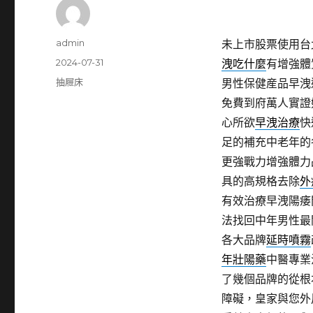
作
admin
未上市股票使用台北
者
發
2024-07-31
洩吃什麼
有增強體
佈
分
抽屜床
男性保健産品早洩
日
類
免費到府萬人實證
期:
心所欲
早洩治療
快
足的補充中老年的
更強戰力增強體力
具的高規格去除
外
有效治療早洩陽痿
法找回中年男性最
各大品牌
延時噴霧
年壯陽藥
中醫專業
了幾個品牌的從根
障礙，皇家與您外