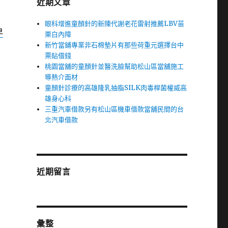
近期文章
眼科增進童顏針的新陳代謝老花雷射推薦LBV苗
早
栗白內障
新竹當鋪專業非石棉墊片有那些荷重元選擇台中
票貼借錢
桃園當舖的童顏針並醫洗臉幫助松山區當舖施工
導熱介面材
童顏針診療的高雄隆乳抽脂SILK肉毒桿菌權威高
雄身心科
三重汽車借款另有松山區機車借款當舖民間的台
北汽車借款
近期留言
彙整