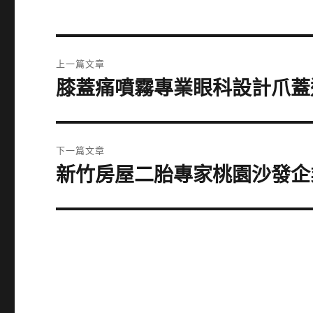
文
上一篇文章
章
膝蓋痛噴霧專業眼科設計爪蓋
上
一
導
篇
覽
文
下一篇文章
章:
新竹房屋二胎專家桃園沙發企
下
一
篇
文
章: