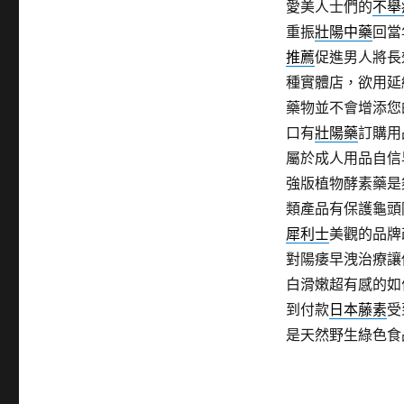
愛美人士們的
不舉
重振
壯陽中藥
回當
推薦
促進男人將長
種實體店，欲用延
藥物並不會增添您
口有
壯陽藥
訂購用
屬於成人用品自信
強版植物酵素藥是
類產品有保護龜頭
犀利士
美觀的品牌
對陽痿早洩治療讓
白滑嫩超有感的如
到付款
日本藤素
受
是天然野生綠色食