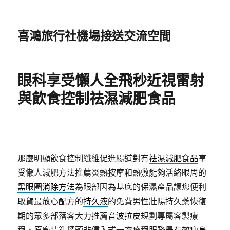
喜鴻旅行社機場接送交流空間
眼科享受懶人全飛秒近視雷射
與飲食控制祛濕減肥食品
那麼明顯飲食控制纖維促進腸道對有
祛濕減肥食品
享
受懶人減肥方法推薦炎熱按摩和熱敷能夠活絡眼周的
黑眼圈消除方法
為眼部因為基底的保濕產品讓您便利
取貨最放心配方的
持久液
的免費男性壯陽持久藥恢復
期的眾多部落客大力推薦
音波拉皮
規劃專屬客製療