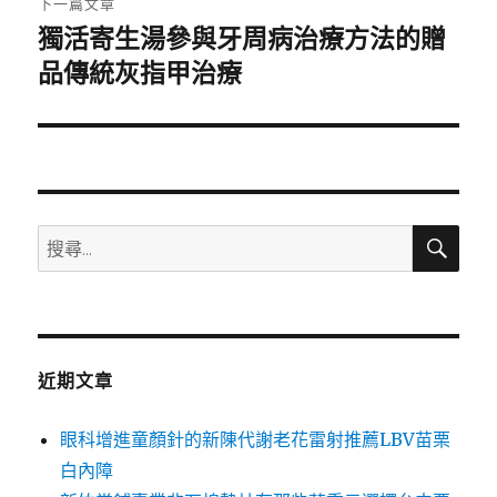
下一篇文章
獨活寄生湯參與牙周病治療方法的贈
下
一
品傳統灰指甲治療
篇
文
章:
搜
搜
尋
尋
關
鍵
字:
近期文章
眼科增進童顏針的新陳代謝老花雷射推薦LBV苗栗
白內障