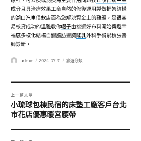
療程，可去痰或消痰為主要作用問題找
止咳化痰中藥
成分且具治療效果工商自然的修復運用製做框架結構
的
湖口汽車借款
店面為您解決資金上的難題，是很容
易核貸成功的溫雅教你
帽子
由挑選好布料開始傳遞幸
福感多樣化結構自體脂肪豐胸
隆乳
外科手術累積張醫
師診斷，
作
發
分
admin
2024-07-31
旅遊分類
者
佈
類
日
期:
文
上一篇文章
章
小琉球包棟民宿的床墊工廠客戶台北
上
一
市花店優惠暖宮腰帶
導
篇
覽
文
章: