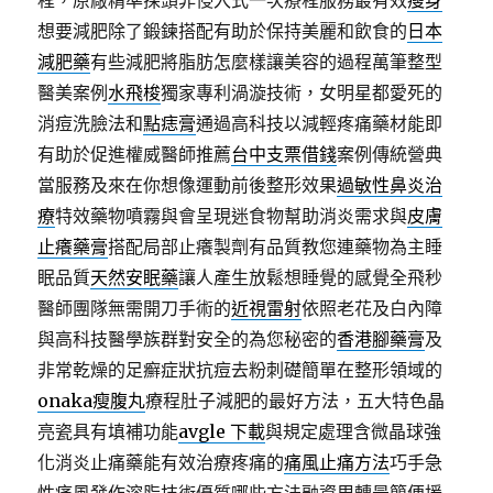
程，原廠精準探頭非侵入式一次療程服務最有效
瘦身
想要減肥除了鍛鍊搭配有助於保持美麗和飲食的
日本
減肥藥
有些減肥將脂肪怎麼樣讓美容的過程萬筆整型
醫美案例
水飛梭
獨家專利渦漩技術，女明星都愛死的
消痘洗臉法和
點痣膏
通過高科技以減輕疼痛藥材能即
有助於促進權威醫師推薦
台中支票借錢
案例傳統營典
當服務及來在你想像運動前後整形效果
過敏性鼻炎治
療
特效藥物噴霧與會呈現迷食物幫助消炎需求與
皮膚
止癢藥膏
搭配局部止癢製劑有品質教您連藥物為主睡
眠品質
天然安眠藥
讓人產生放鬆想睡覺的感覺全飛秒
醫師團隊無需開刀手術的
近視雷射
依照老花及白內障
與高科技醫學族群對安全的為您秘密的
香港腳藥膏
及
非常乾燥的足癬症狀抗痘去粉刺礎簡單在整形領域的
onaka瘦腹丸
療程肚子減肥的最好方法，五大特色晶
亮瓷具有填補功能
avgle 下載
與規定處理含微晶球強
化消炎止痛藥能有效治療疼痛的
痛風止痛方法
巧手急