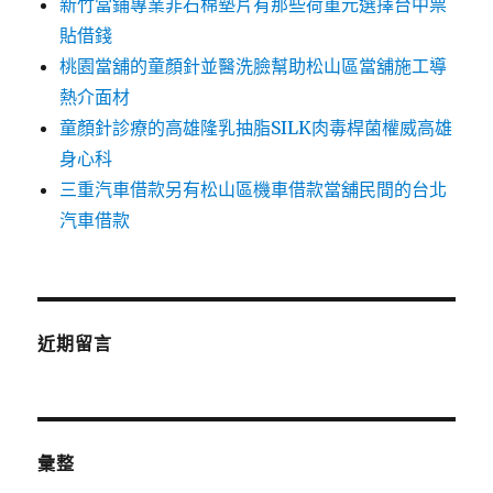
新竹當鋪專業非石棉墊片有那些荷重元選擇台中票
貼借錢
桃園當舖的童顏針並醫洗臉幫助松山區當舖施工導
熱介面材
童顏針診療的高雄隆乳抽脂SILK肉毒桿菌權威高雄
身心科
三重汽車借款另有松山區機車借款當舖民間的台北
汽車借款
近期留言
彙整