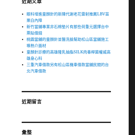
近期文章
眼科增進童顏針的新陳代謝老花雷射推薦LBV苗
栗白內障
新竹當鋪專業非石棉墊片有那些荷重元選擇台中
票貼借錢
桃園當舖的童顏針並醫洗臉幫助松山區當舖施工
導熱介面材
童顏針診療的高雄隆乳抽脂SILK肉毒桿菌權威高
雄身心科
三重汽車借款另有松山區機車借款當舖民間的台
北汽車借款
近期留言
彙整