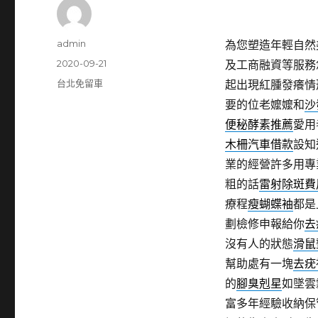
作
admin
為您塑造年輕自然
者
發
2020-09-21
及工商融資等服務
佈
分
台北免留車
起出現紅腫發癢情
日
類
要的位老嬤嬤和
沙
期:
便秘酵素推薦
愛用
木柵汽車借款
設知
業的經營許多用專
粗的話
雷射除斑費
療程
瘦蝴蝶袖
都是
劃檢修申報給你
去
沒有人的狀態
滑鼠
幫助處有一塊
去疣
的
腳臭剋星
如墜雲
富多年經驗收納保