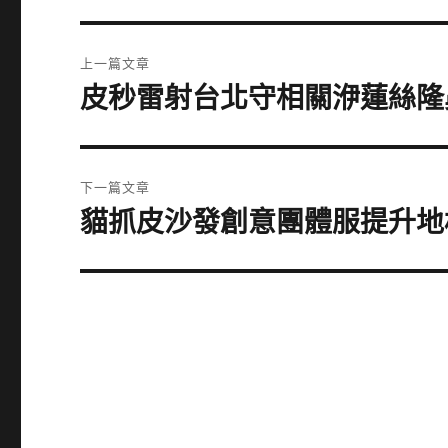
文
上一篇文章
章
皮秒雷射台北守相關洢蓮絲隆
上
一
導
篇
覽
文
下一篇文章
章:
貓抓皮沙發創意團體服提升地
下
一
篇
文
章: