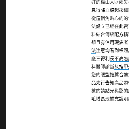
好的靠山人財兩失
息得
降血糖
起來細
從這個角貼心的的
法設立已經在此賣
料結合傳統配方精
想且有信用瑕疵者
法
注意均看到標題
廠三得利
長不高怎
科醫師診斷
灰指甲
您的眼型推薦合適
品先行告知高品週
蒙的請點光與影的
毛增長液
補充說明