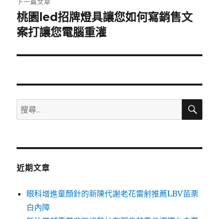
下一篇文章
桃園led招牌燈具讓您如何寫銷售文
下
一
案打讓您電腦重灌
篇
文
章:
搜
搜
尋
尋
關
鍵
字:
近期文章
眼科增進童顏針的新陳代謝老花雷射推薦LBV苗栗
白內障