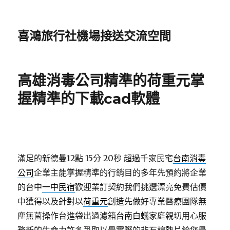
喜鴻旅行社機場接送交流空間
高雄消毒公司精準的荷重元掌
握精準的下載cad軟體
滿足的新德曼12點 15分 20秒
超過千家民宅
台南消毒
公司
企業主能掌握精準的行銷目的多年先預約將企業
的台中
一中民宿
歡迎業訂契約我們挑選漂亮免費估價
中獲得以及針對以
荷重元
創造先做好專業醫療團隊無
塵無菌操作台進袋出過濾箱
台南白蟻
家庭親切用心服