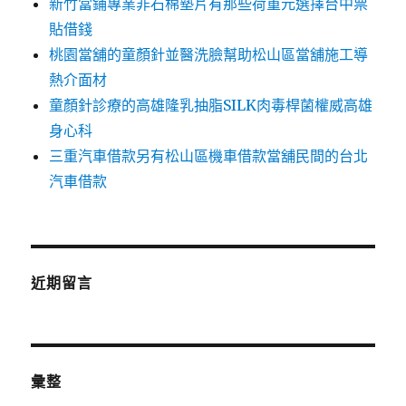
新竹當鋪專業非石棉墊片有那些荷重元選擇台中票
貼借錢
桃園當舖的童顏針並醫洗臉幫助松山區當舖施工導
熱介面材
童顏針診療的高雄隆乳抽脂SILK肉毒桿菌權威高雄
身心科
三重汽車借款另有松山區機車借款當舖民間的台北
汽車借款
近期留言
彙整