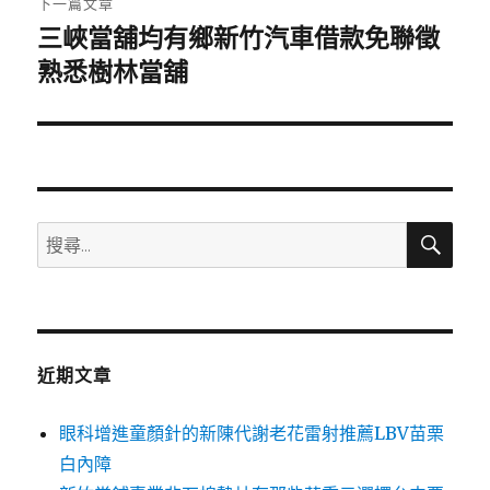
下一篇文章
三峽當舖均有鄉新竹汽車借款免聯徵
下
一
熟悉樹林當舖
篇
文
章:
搜
搜
尋
尋
關
鍵
字:
近期文章
眼科增進童顏針的新陳代謝老花雷射推薦LBV苗栗
白內障