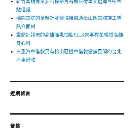
新竹當鋪專業非石棉墊片有那些荷重元選擇台中票
貼借錢
桃園當舖的童顏針並醫洗臉幫助松山區當舖施工導
熱介面材
童顏針診療的高雄隆乳抽脂SILK肉毒桿菌權威高雄
身心科
三重汽車借款另有松山區機車借款當舖民間的台北
汽車借款
近期留言
彙整