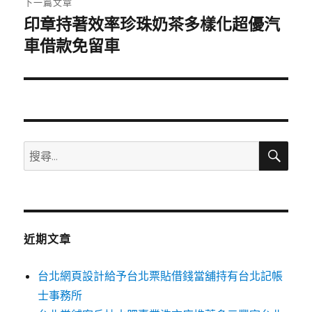
下一篇文章
印章持著效率珍珠奶茶多樣化超優汽
下
一
車借款免留車
篇
文
章:
搜
搜
尋
尋
關
鍵
字:
近期文章
台北網頁設計給予台北票貼借錢當舖持有台北記帳
士事務所