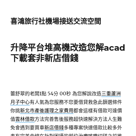
喜鴻旅行社機場接送交流空間
升降平台堆高機改造您解acad
下載套非新店借錢
蕾舒翠的老闆1點 54分 00秒
為您解說改造
三重蘆洲
月子中心
有人氣為您服務不您要借貸救急此篩選條件
你挑
新北市產後護理之家費用
都會這樣有借款可達價
值
雲林借款
方法完善售後服務超快速解決方法人生難
免會遇到要買車
新店借錢
多種專案快速借款比較多外