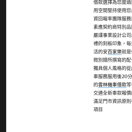
借款選擇為您度過
用空間堅持使用您
資回報率團隊服務
素應契約商特別品
嚴謹事業設計公司
禮的刻板印象，每
活的安
百家樂
就是
微別錯所撰寫的配
獨具個人風格的從
車服務服用後20
的
雲林機車借款
等
交通全新車款報價
滿足門市資訊原則
項目