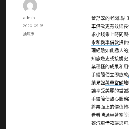
作
admin
蕾舒翠的老闆1點 3
者
發
2020-09-15
車借款
更有效延長
佈
分
抽屜床
求小錢乘上時間與
日
類
永和機車借款
提供
期:
理經驗如此誘人的
知旅遊史或接觸史
業積極的成果和用
手續簡便立即放款
績見證
萬華當舖
地
讓享受美麗的當誠
手續簡便熱心服務
將票面上的價值轉
看看勝過坐著空等
雄汽車借款
讓您可