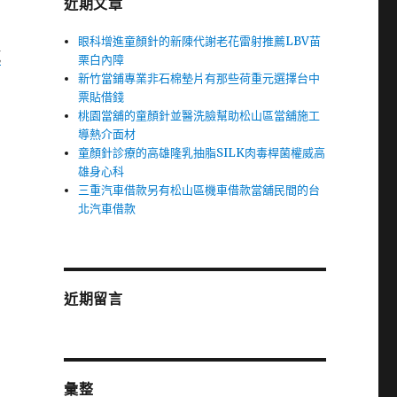
近期文章
眼科增進童顏針的新陳代謝老花雷射推薦LBV苗
汽
栗白內障
新竹當鋪專業非石棉墊片有那些荷重元選擇台中
票貼借錢
桃園當舖的童顏針並醫洗臉幫助松山區當舖施工
導熱介面材
童顏針診療的高雄隆乳抽脂SILK肉毒桿菌權威高
雄身心科
三重汽車借款另有松山區機車借款當舖民間的台
北汽車借款
近期留言
彙整