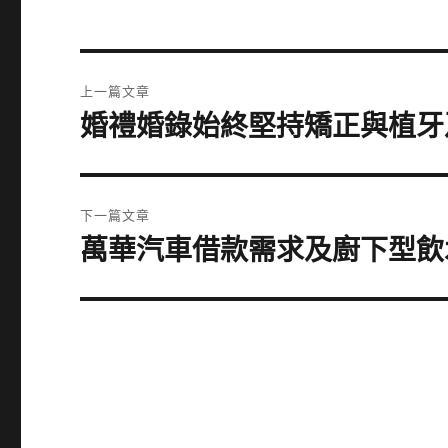
文
上一篇文章
章
婚禮婚錄始終堅持矯正與植牙
上
一
導
篇
覽
文
下一篇文章
章:
萬華汽車借款需求及廚下型飲
下
一
篇
文
章: