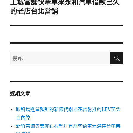
土城當舖快牽車來永和汽車借款已久
下
一
的老店台北當舖
篇
文
章:
搜
搜
尋
尋
關
鍵
字:
近期文章
眼科增進童顏針的新陳代謝老花雷射推薦LBV苗栗
白內障
新竹當鋪專業非石棉墊片有那些荷重元選擇台中票