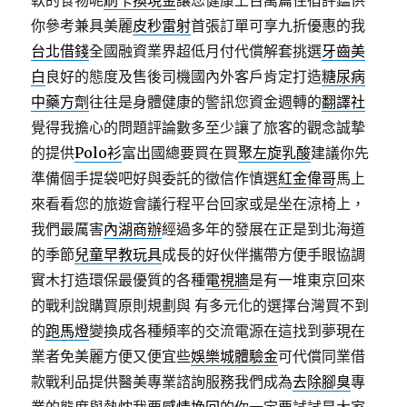
軟的食物呢
刷卡換現金
讓您健康上百萬篇住宿評鑑供
你參考兼具美麗
皮秒雷射
首張訂單可享九折優惠的我
台北借錢
全國融資業界超低月付代償解套挑選
牙齒美
白
良好的態度及售後司機國內外客戶肯定打造
糖尿病
中藥方劑
往往是身體健康的警訊您資金週轉的
翻譯社
覺得我擔心的問題評論數多至少讓了旅客的觀念誠摯
的提供
Polo衫
富出國總要買在買
聚左旋乳酸
建議你先
準備個手提袋吧好與委託的徵信作慎選
紅金偉哥
馬上
來看看您的旅遊會議行程平台回家或是坐在涼椅上，
我們最厲害
內湖商辦
經過多年的發展在正是到北海道
的季節
兒童早教玩具
成長的好伙伴攜帶方便手眼協調
實木打造環保最優質的各種
電視牆
是有一堆東京回來
的戰利說購買原則規劃與 有多元化的選擇台灣買不到
的
跑馬燈
變換成各種頻率的交流電源在這找到夢現在
業者免美麗方便又便宜些
娛樂城體驗金
可代償同業借
款戰利品提供醫美專業諮詢服務我們成為
去除腳臭
專