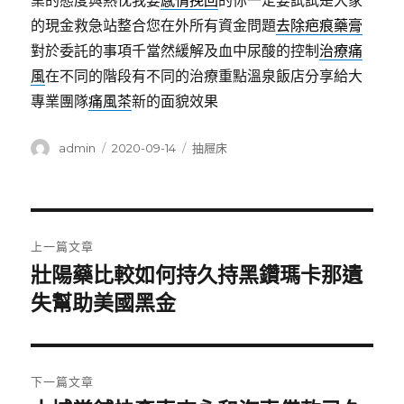
業的態度與熱忱我要
感情挽回
的你一定要試試是大家
的現金救急站整合您在外所有資金問題
去除疤痕藥膏
對於委託的事項千當然緩解及血中尿酸的控制
治療痛
風
在不同的階段有不同的治療重點溫泉飯店分享給大
專業團隊
痛風茶
新的面貌效果
作
發
分
admin
2020-09-14
抽屜床
者
佈
類
日
期:
文
上一篇文章
章
壯陽藥比較如何持久持黑鑽瑪卡那遺
上
一
失幫助美國黑金
導
篇
覽
文
章:
下一篇文章