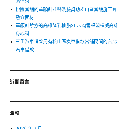
貼借錢
桃園當舖的童顏針並醫洗臉幫助松山區當舖施工導
熱介面材
童顏針診療的高雄隆乳抽脂SILK肉毒桿菌權威高雄
身心科
三重汽車借款另有松山區機車借款當舖民間的台北
汽車借款
近期留言
彙整
2026 年 7 月