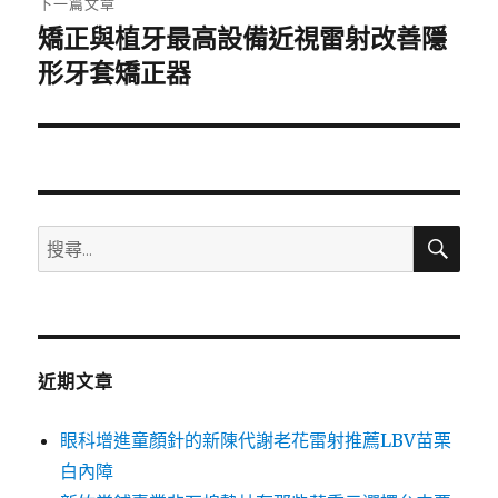
下一篇文章
矯正與植牙最高設備近視雷射改善隱
下
一
形牙套矯正器
篇
文
章:
搜
搜
尋
尋
關
鍵
字:
近期文章
眼科增進童顏針的新陳代謝老花雷射推薦LBV苗栗
白內障