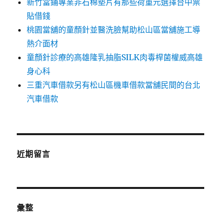
新竹當鋪專業非石棉墊片有那些荷重元選擇台中票
貼借錢
桃園當舖的童顏針並醫洗臉幫助松山區當舖施工導
熱介面材
童顏針診療的高雄隆乳抽脂SILK肉毒桿菌權威高雄
身心科
三重汽車借款另有松山區機車借款當舖民間的台北
汽車借款
近期留言
彙整