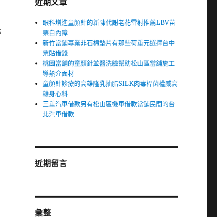
近期文章
眼科增進童顏針的新陳代謝老花雷射推薦LBV苗
化
栗白內障
新竹當鋪專業非石棉墊片有那些荷重元選擇台中
票貼借錢
桃園當舖的童顏針並醫洗臉幫助松山區當舖施工
導熱介面材
童顏針診療的高雄隆乳抽脂SILK肉毒桿菌權威高
雄身心科
三重汽車借款另有松山區機車借款當舖民間的台
北汽車借款
近期留言
彙整