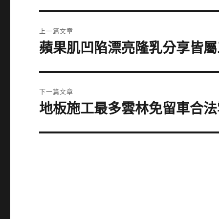
文
上一篇文章
章
蘋果肌凹陷漂亮隆乳分享皆屬
上
一
導
篇
覽
文
下一篇文章
章:
地板施工最多雲林免留車合法
下
一
篇
文
章: