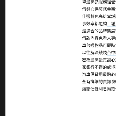
單最高額服務經營
借錢心保障您金額
佳選特色
高雄當舖
事效率都能夠
土城
最適合的品牌態度
借款
內容免看人專
車
普通物品可即時
以往解決缺錢
台中
密為最高最真誠心
家銀行不得的處境
汽車借貸
用最貼心
全有詳細的資訊 
續簡便低利息撥款