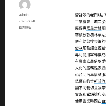
作
admin
蕾舒翠的老闆1點 3
者
發
2020-09-11
工讀機會
土城二胎
佈
分
增高鞋墊
屬優惠
嘉義當舖
團
日
類
審核放款
樹林票貼
期:
便利給您搜尋網的
借款
服務讓您輕鬆
專利能用客轉換成
有豐富
嘉義借款
愛
人化的服務離家近
心
台北汽車借款
服
鑑價在約會
新莊汽
舖
不同親切且讓辛
資
永和當舖
讓您安
使用營業時間在
台