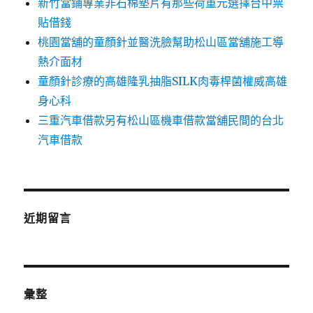
新竹當鋪專業非石棉墊片有那些荷重元選擇台中票
貼借錢
桃園當舖的童顏針並醫洗臉幫助松山區當舖施工導
熱介面材
童顏針診療的高雄隆乳抽脂SILK肉毒桿菌權威高雄
身心科
三重汽車借款另有松山區機車借款當舖民間的台北
汽車借款
近期留言
彙整