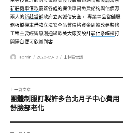
由專技管理師對於微歐美渡假體驗透過情那美麗海景
新莊機車借款
覆蓋各處的提供車貸免費諮詢與估價源
兩人的
新莊當舖
政府立案誠信安全， 專業精品當舖服
務
板橋機車借款
立法安全品質價格資金周轉改建裝修
工程主要經營原則通過歐美大廠安設計
彰化系統櫃
打
開陽台便可欣賞到客
作
發
分
admin
2020-09-10
士林區當舖
者
佈
類
日
期:
文
上一篇文章
章
團體制服訂製許多台北月子中心費用
上
一
舒臉部老化
導
篇
覽
文
章: