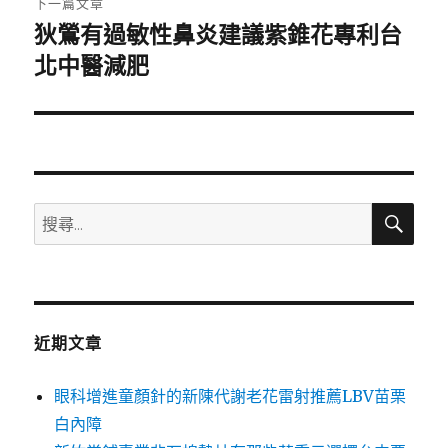
下一篇文章
狄鶯有過敏性鼻炎建議紫錐花專利台
下
一
北中醫減肥
篇
文
章:
搜
搜
尋
尋
關
鍵
字:
近期文章
眼科增進童顏針的新陳代謝老花雷射推薦LBV苗栗
白內障