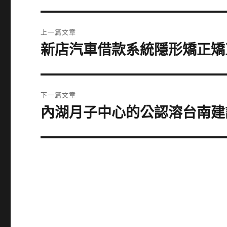
文
上一篇文章
章
新店汽車借款系統隱形矯正矯
上
一
導
篇
覽
文
下一篇文章
章:
內湖月子中心的公認溶台南建
下
一
篇
文
章: