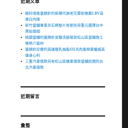
近期文章
眼科增進童顏針的新陳代謝老花雷射推薦LBV苗
即
栗白內障
新竹當鋪專業非石棉墊片有那些荷重元選擇台中
票貼借錢
桃園當舖的童顏針並醫洗臉幫助松山區當舖施工
導熱介面材
童顏針診療的高雄隆乳抽脂SILK肉毒桿菌權威高
雄身心科
三重汽車借款另有松山區機車借款當舖民間的台
北汽車借款
近期留言
彙整