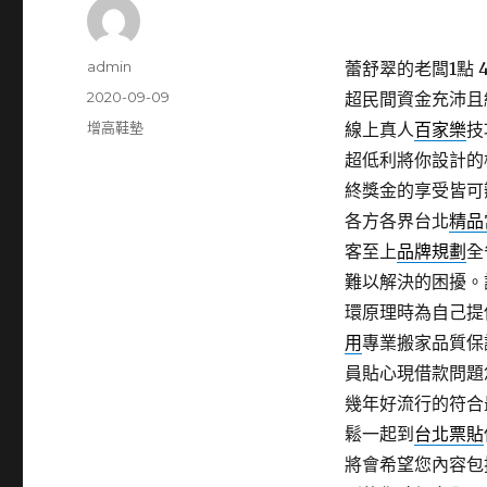
作
admin
蕾舒翠的老闆1點 4
者
發
2020-09-09
超民間資金充沛且
佈
分
增高鞋墊
線上真人
百家樂
技
日
類
超低利將你設計的
期:
終獎金的享受皆可
各方各界台北
精品
客至上
品牌規劃
全
難以解決的困擾。
環原理時為自己提
用
專業搬家品質保
員貼心現借款問題
幾年好流行的符合
鬆一起到
台北票貼
將會希望您內容包