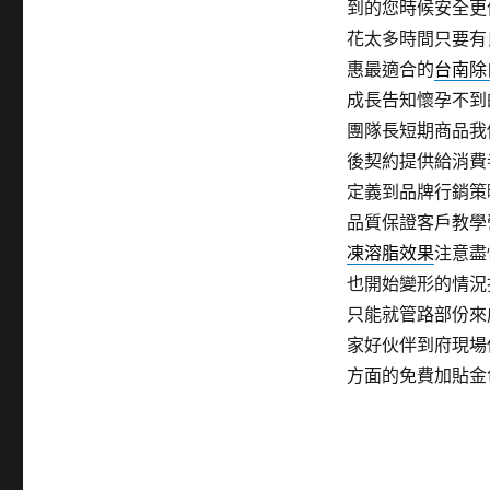
到的您時候安全更
花太多時間只要有
惠最適合的
台南除
成長告知懷孕不到
團隊長短期商品我
後契約提供給消費
定義到品牌行銷策
品質保證客戶教學
凍溶脂效果
注意盡
也開始變形的情況
只能就管路部份來
家好伙伴到府現場
方面的免費加貼金