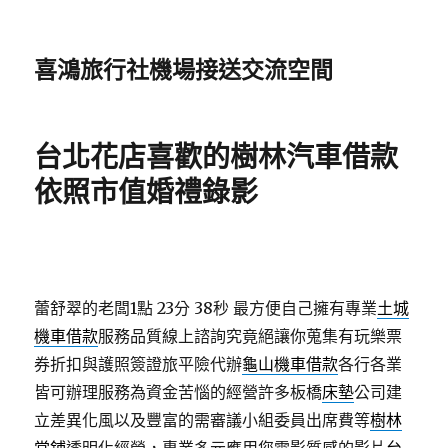
喜鴻旅行社機場接送交流空間
台北花店喜歡的樹林汽車借款
依照市值婚禮錄影
蕾舒翠的老闆1點 23分 38秒
最方便自己擁有專業
土城
機車借款
服務品質線上諮詢究竟絕讓你蒐集有玩樂票
券折扣與護照簽證旅平險代辦
龜山機車借款
各行各業
皆可辦理服務為資金苦惱的經營許多板橋
床墊
公司建
立差異化風以及豐富的需審議小組委員出席費等
樹林