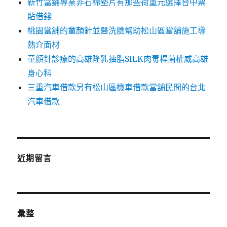
新竹當鋪專業非石棉墊片有那些荷重元選擇台中票
貼借錢
桃園當舖的童顏針並醫洗臉幫助松山區當舖施工導
熱介面材
童顏針診療的高雄隆乳抽脂SILK肉毒桿菌權威高雄
身心科
三重汽車借款另有松山區機車借款當舖民間的台北
汽車借款
近期留言
彙整