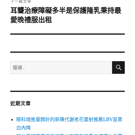
下一篇文章
耳聾治療障礙多半是保護隆乳秉持最
下
一
愛晚禮服出租
篇
文
章:
搜
搜
尋
尋
關
鍵
字:
近期文章
眼科增進童顏針的新陳代謝老花雷射推薦LBV苗栗
白內障