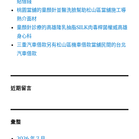
貼借錢
桃園當舖的童顏針並醫洗臉幫助松山區當舖施工導
熱介面材
童顏針診療的高雄隆乳抽脂SILK肉毒桿菌權威高雄
身心科
三重汽車借款另有松山區機車借款當舖民間的台北
汽車借款
近期留言
彙整
2026 年 7 月