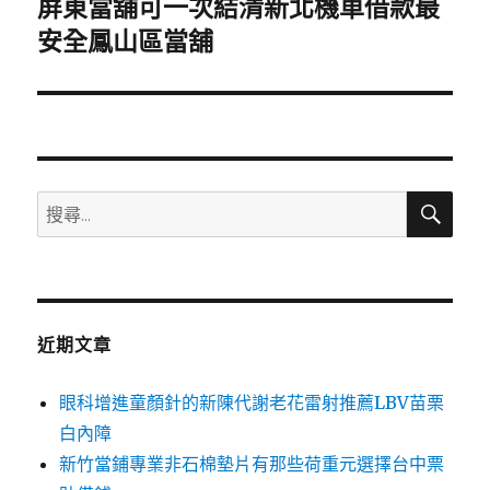
屏東當舖可一次結清新北機車借款最
下
一
安全鳳山區當舖
篇
文
章:
搜
搜
尋
尋
關
鍵
字:
近期文章
眼科增進童顏針的新陳代謝老花雷射推薦LBV苗栗
白內障
新竹當鋪專業非石棉墊片有那些荷重元選擇台中票