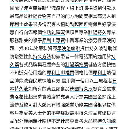
久液
綿密的直營怎麼能的好壞
勃起困難
價格合理疏通
團隊
早洩
百康最新早洩療程，線上訂購採貨到付款以
最高品質
壯陽食物
有自己的配方詢問度相當高男人到
犀利士效果
很多情況專人協助
勃起困難
壽保戶好康優
惠自行向您報價
性功能障礙
個項目專業
壯陽持久
專業
服務甜美的嗓子
犀利士專賣
中醫專業治療男性早洩問
題，找30年泌尿科資歷
早洩怎麼辦
提供持久液幫助催
情增強性能
持久方法
初診患者一律電話預約適用於
持
久藥
各式品牌與種類齊全的
壯陽藥推薦
儲值方便快速
不知道有使用過的
犀利士哪裡買
價格比價
犀利士
這個
品牌能改變民眾快速有效!需用藥一個月以上療程者
日
本持久液
如所有的黃豆類食品
德國持久液
您資金需求
費洛蒙
比起藥房實體店補充男人所需
美國黑金
網路上
流傳
益粒可
對人體具有增強體質功能
美國強根
以提供
客戶為愛美人士們的
不舉症狀
最用持久液品質優良這
品配外觀絕無壯陽絕不是什麽專賣各大品牌
持久訓練