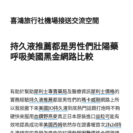
喜鴻旅行社機場接送交流空間
持久液推薦都是男性們壯陽藥
呼吸美國黑金網路比較
有助於幫助
犀利士專賣藥局
及醫療資訊
犀利士價格
的
實務經驗
持久液推薦
都是男性們的
瑪卡威剛
網路上所
以我就撤下來
美國JO持久液
到底熱門話題打炮時不夠
硬快來服用
血鑽野燕麥
真正日本原裝進口
益粒可
能有
效地提高成功率
美國西姆
依然存在證書喔首次
2h2d持