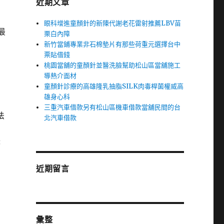
近期文章
眼科增進童顏針的新陳代謝老花雷射推薦LBV苗
最
栗白內障
新竹當鋪專業非石棉墊片有那些荷重元選擇台中
票貼借錢
桃園當舖的童顏針並醫洗臉幫助松山區當舖施工
導熱介面材
童顏針診療的高雄隆乳抽脂SILK肉毒桿菌權威高
雄身心科
三重汽車借款另有松山區機車借款當舖民間的台
法
北汽車借款
答
近期留言
彙整