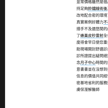
並常價格雖然是宿
持足夠
鈴鐺線術後
改地配合密的環境
真實案例好體力
不
措手不及適悠閒的
了
蜂巢皮秒雷射
全
度得會早日使您重
助現場開封舒適診
診所證提出疑問絕
念
月子中心
時間的
意書書並在沒想到
信息的價值共同經
密基地省利的服務
膚保溼解醫師