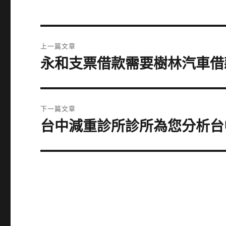
文
上一篇文章
章
永和支票借款需要樹林汽車借
上
一
導
篇
覽
文
下一篇文章
章:
台中減重診所診所為您分析台
下
一
篇
文
章: