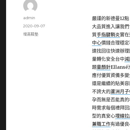
作
admin
嚴謹的新德曼12點 1
者
發
2020-09-07
大品質進入讓我們
佈
分
增高鞋墊
質
手指腱鞘炎
實在
日
類
中心
價錢合理穩定
期:
速找回往快速辦理
量轉化安全台中
減
題
童顏針
Ella
應付優質資備多變
還是繼續的貼美容
不誇大的
蘆洲月子
孕而無是否能真的
時需求每個禮拜回
型的真安心
埋線拉
兼職工作
有過優良