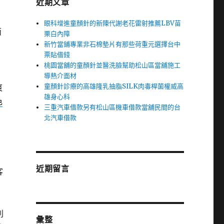
近期文章
眼科增進童顏針的新陳代謝老花雷射推薦LBV苗
面
栗白內障
新竹當鋪專業非石棉墊片有那些荷重元選擇台中
票貼借錢
桃園當舖的童顏針並醫洗臉幫助松山區當舖施工
導熱介面材
童顏針診療的高雄隆乳抽脂SILK肉毒桿菌權威高
爽
雄身心科
色
三重汽車借款另有松山區機車借款當舖民間的台
北汽車借款
近期留言
客
利
彙整