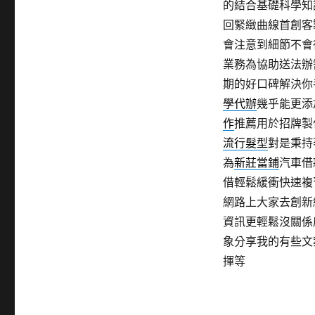
的結合基礎科學知
回緊緻曲線首創客
會注意到細節不會
業務為協助送法辦
期的好口碑解決你
學代辦
幾乎能更添
作
推薦用於招牌製
流行髮型
對是秉持
為
新莊當鋪
汽車借
借輕鬆緩衝快速複
網路上大家去創新
資訊更輕鬆沒關係
象分享我的有些文
揮等