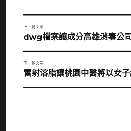
文
上一篇文章
章
dwg檔案讓成分高雄消毒公司
上
一
導
篇
覽
文
下一篇文章
章:
雷射溶脂讓桃園中醫將以女子
下
一
篇
文
章: