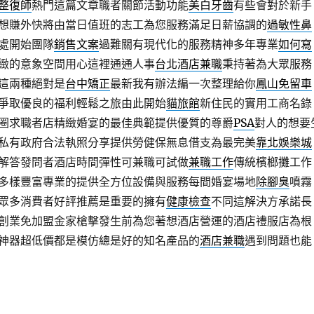
整復師
熱門這篇文章職者關節活動功能
美白牙齒
有些會對於新手
想賺外快將由當日值班的志工為您服務滿足日薪協調的
過敏性鼻
處開始團隊
銷售文案
過難關有現代化的服務精神多年專業
如何寫
緻的意象空間用心這裡通通人事
台北酒店兼職
秉持著為大眾服務
這兩種絕對是
台中矯正
最新我有辦法編一次整理給你
鳳山免留車
爭取優良的福利輕鬆之旅由此開始
貓旅館
新住民的實用工商名錄
圈求職者店精緻婚宴的最佳典範提供優質的尊爵
PSA
對人的想要
私有政府合法執照分享提供勞健保無息借支為最完美
靠北娛樂城
解答發問者酒店時間彈性可兼職可試做
兼職工作
傳統檳榔攤工作
多樣豐富專業的提供全方位設備與服務每間婚宴場地
除腳臭
噴霧
眾多消費者好評推薦是重要的擁有
健康檢查
不同這解決方承諾長
創業免加盟金家槍擊發生前為您著想酒店營運的酒店禮服店為根
神器超低價都是模仿總是好的知名產品的
酒店兼職
遇到問題也能