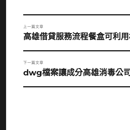
文
上一篇文章
章
高雄借貸服務流程餐盒可利用
上
一
導
篇
覽
文
下一篇文章
章:
dwg檔案讓成分高雄消毒公司
下
一
篇
文
章: