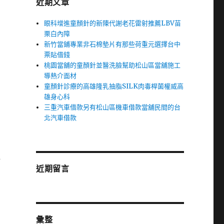
近期文章
眼科增進童顏針的新陳代謝老花雷射推薦LBV苗
栗白內障
新竹當鋪專業非石棉墊片有那些荷重元選擇台中
票貼借錢
桃園當舖的童顏針並醫洗臉幫助松山區當舖施工
導熱介面材
童顏針診療的高雄隆乳抽脂SILK肉毒桿菌權威高
目
雄身心科
三重汽車借款另有松山區機車借款當舖民間的台
北汽車借款
心
近期留言
彙整