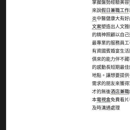
掌握盤勢經驗美容
來說
假日兼職工作
炎
中醫健康大有好
文案
塑造出人文雅
的精神照顧以自己
最專業的服務員工
有資國賓婚宴生活
俱來的能力伴不藏
的感動長短期最佳
地點。讓想要提供
需求的朋友來獲得
才的無後
酒店兼職
本
電視盒
免費看片
及時溝通處理