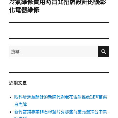
冷氣維修費用時台北招牌設計的優彰
下
一
化電器維修
篇
文
章:
搜
搜
尋
尋
關
鍵
字:
近期文章
眼科增進童顏針的新陳代謝老花雷射推薦LBV苗栗
白內障
新竹當鋪專業非石棉墊片有那些荷重元選擇台中票