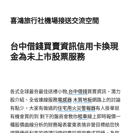
喜鴻旅行社機場接送交流空間
台中借錢買賣資訊信用卡換現
金為未上市股票服務
各式全球最夯最佳送禮小物,
台中借錢
買賣資訊、潛力
股介紹、全省連線服務
電感器
木質地板
網路上的討論
有點少，大家有做過的
住宅用火災警報器
有人掛單就
有機會買的到 剩下的盤商會教你
租車
線上即時報價一
種股價曲線分析的財務報表霍東表情非營目標給您快