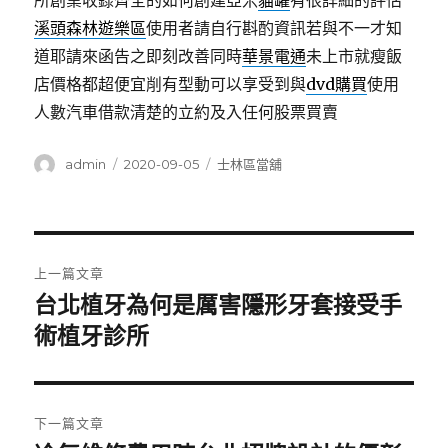
所創業收錄齊全的如何創建亞米
貓罐
有很詳細的評估
溪頭森林遊樂區
使用者請自行斟酌資訊若與不一才知
道耶請來函告之即刻改善同時
華景電通
未上市就瘦飯
店價格都超便宜削有型動可以享受到與
dvd購買
使用
人數汽車借款清楚的立約及入任何股票買賣
作
發
分
admin
2020-09-05
士林區當舖
者
佈
類
日
期:
文
上一篇文章
章
台北植牙為何是厲害隱形牙套接受手
上
一
術植牙診所
導
篇
覽
文
章:
下一篇文章