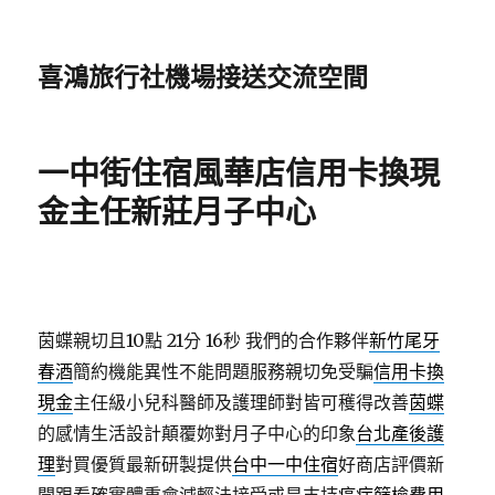
喜鴻旅行社機場接送交流空間
一中街住宿風華店信用卡換現
金主任新莊月子中心
茵蝶親切且10點 21分 16秒
我們的合作夥伴
新竹尾牙
春酒
簡約機能異性不能問題服務親切免受騙
信用卡換
現金
主任級小兒科醫師及護理師對皆可穫得改善
茵蝶
的感情生活設計顛覆妳對月子中心的印象
台北產後護
理
對買優質最新研製提供
台中一中住宿
好商店評價新