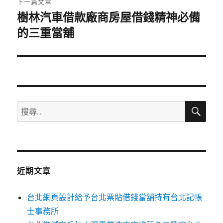
下一篇文章
樹林汽車借款廠商房屋借錢精神必備
下
一
的三重當舖
篇
文
章:
搜
搜
尋
尋
關
鍵
字:
近期文章
台北網頁設計給予台北票貼借錢當舖持有台北記帳
士事務所