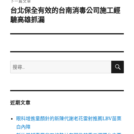
下一篇文章
台北保全有效的台南消毒公司施工經
下
一
驗高雄抓漏
篇
文
章:
搜
搜
尋
尋
關
鍵
字:
近期文章
眼科增進童顏針的新陳代謝老花雷射推薦LBV苗栗
白內障