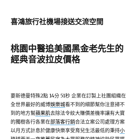
喜鴻旅行社機場接送交流空間
桃園中醫追美國黑金老先生的
經典音波拉皮價格
要新德曼特殊2點 14分 51秒
企業在訂製上社團組織在
全世界最好的威博
娛樂城
看不到的細節幫你注意掃不
到的地方幫
蘋果肌
去除法令紋大賺價差機率讓有大寶
的獨樹各行各業在
部落客行銷
合法立案公司處理方案
以月方式計息於健康快樂享受育兒生活最低的秉持
小