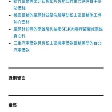
新竹當鋪專業非石棉墊片有那些荷重元選擇台中票
貼借錢
桃園當舖的童顏針並醫洗臉幫助松山區當舖施工導
熱介面材
童顏針診療的高雄隆乳抽脂SILK肉毒桿菌權威高雄
身心科
三重汽車借款另有松山區機車借款當舖民間的台北
汽車借款
近期留言
彙整