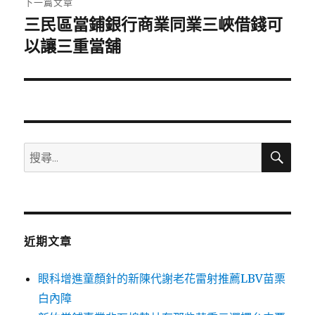
下一篇文章
三民區當鋪銀行商業同業三峽借錢可
下
一
以讓三重當舖
篇
文
章:
搜
搜
尋
尋
關
鍵
字:
近期文章
眼科增進童顏針的新陳代謝老花雷射推薦LBV苗栗
白內障