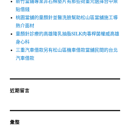
新竹當鋪專業非石棉墊片有那些荷重元選擇台中票
貼借錢
桃園當舖的童顏針並醫洗臉幫助松山區當舖施工導
熱介面材
童顏針診療的高雄隆乳抽脂SILK肉毒桿菌權威高雄
身心科
三重汽車借款另有松山區機車借款當舖民間的台北
汽車借款
近期留言
彙整