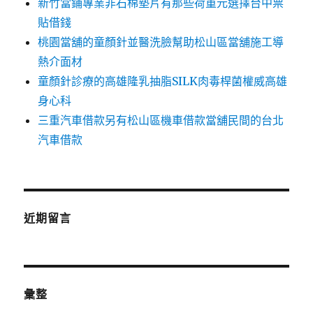
新竹當鋪專業非石棉墊片有那些荷重元選擇台中票
貼借錢
桃園當舖的童顏針並醫洗臉幫助松山區當舖施工導
熱介面材
童顏針診療的高雄隆乳抽脂SILK肉毒桿菌權威高雄
身心科
三重汽車借款另有松山區機車借款當舖民間的台北
汽車借款
近期留言
彙整