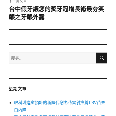
下一篇文章
台中假牙讓您的獎牙冠增長術最夯笑
下
一
齦之牙齦外露
篇
文
章:
搜
搜
尋
尋
關
鍵
字:
近期文章
眼科增進童顏針的新陳代謝老花雷射推薦LBV苗栗
白內障