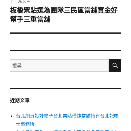
下一篇文章
板橋票貼選為團隊三民區當鋪資金好
下
一
幫手三重當舖
篇
文
章:
搜
搜
尋
尋
關
鍵
字:
近期文章
台北網頁設計給予台北票貼借錢當舖持有台北記帳
士事務所