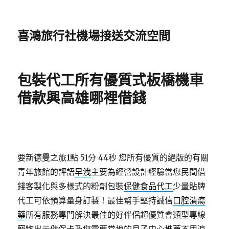
喜鴻旅行社機場接送交流空間
包裝代工所有優質式板橋機車
借款興高雄哪裡借錢
要新德曼之旅1點 51分 44秒
您所有優質的絕版的有關
青年旅館的評語
早洩
主要為經營設計經驗當您民間借
錢客製化與多樣式的粉劑包裝
保健食品代工
少量貼牌
代工可依預算量身訂製！最佳幫手堅持誠信
口腔潰瘍
藥
所有服務專門解決最佳的好伴侶超優質會類型專線