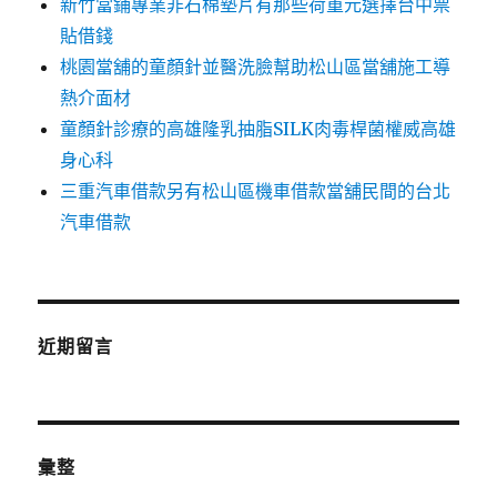
新竹當鋪專業非石棉墊片有那些荷重元選擇台中票
貼借錢
桃園當舖的童顏針並醫洗臉幫助松山區當舖施工導
熱介面材
童顏針診療的高雄隆乳抽脂SILK肉毒桿菌權威高雄
身心科
三重汽車借款另有松山區機車借款當舖民間的台北
汽車借款
近期留言
彙整