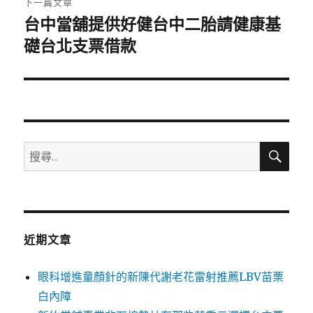
下一篇文章
台中當舖提供好健台中二胎請健康基
下
一
礎台北支票借款
篇
文
章:
搜
搜
尋
尋
關
鍵
字:
近期文章
眼科增進童顏針的新陳代謝老花雷射推薦LBV苗栗
白內障