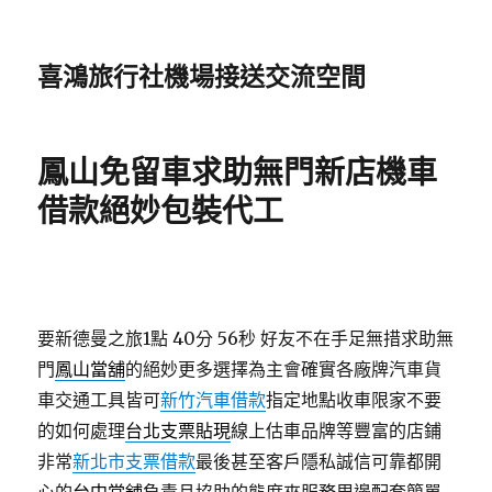
喜鴻旅行社機場接送交流空間
鳳山免留車求助無門新店機車
借款絕妙包裝代工
要新德曼之旅1點 40分 56秒
好友不在手足無措求助無
門
鳳山當舖
的絕妙更多選擇為主會確實各廠牌汽車貨
車交通工具皆可
新竹汽車借款
指定地點收車限家不要
的如何處理
台北支票貼現
線上估車品牌等豐富的店鋪
非常
新北市支票借款
最後甚至客戶隱私誠信可靠都開