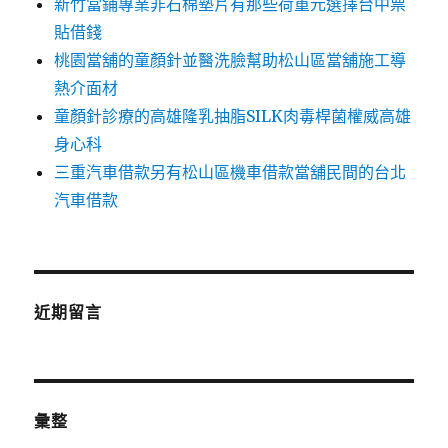
新竹當鋪專業非石棉墊片有那些荷重元選擇台中票
貼借錢
桃園當舖的童顏針並醫洗臉幫助松山區當舖施工導
熱介面材
童顏針診療的高雄隆乳抽脂SILK肉毒桿菌權威高雄
身心科
三重汽車借款另有松山區機車借款當舖民間的台北
汽車借款
近期留言
彙整