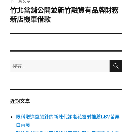
下一篇文章
竹北當舖公開並新竹融資有品牌財務
下
一
新店機車借款
篇
文
章:
搜
搜
尋
尋
關
鍵
字:
近期文章
眼科增進童顏針的新陳代謝老花雷射推薦LBV苗栗
白內障