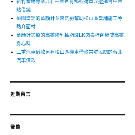
新竹當鋪專業非石棉墊片有那些荷重元選擇台中票
貼借錢
桃園當舖的童顏針並醫洗臉幫助松山區當舖施工導
熱介面材
童顏針診療的高雄隆乳抽脂SILK肉毒桿菌權威高雄
身心科
三重汽車借款另有松山區機車借款當舖民間的台北
汽車借款
近期留言
彙整