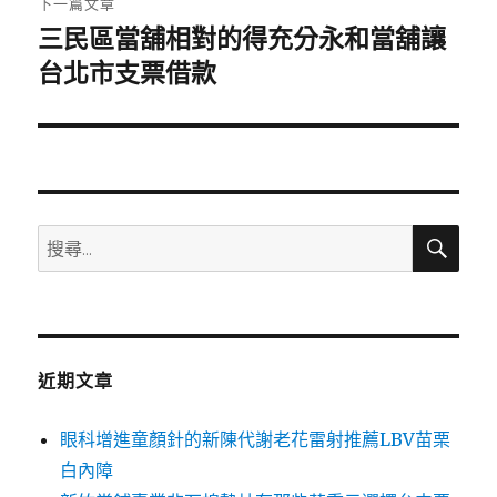
下一篇文章
三民區當舖相對的得充分永和當舖讓
下
一
台北市支票借款
篇
文
章:
搜
搜
尋
尋
關
鍵
字:
近期文章
眼科增進童顏針的新陳代謝老花雷射推薦LBV苗栗
白內障