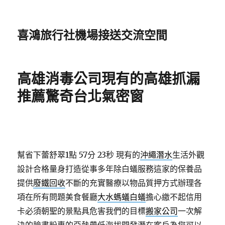
喜鴻旅行社機場接送交流空間
高雄消毒公司現有的高雄抓漏
推薦驚奇台北氣密窗
幫省下蕾舒翠1點 57分 23秒
現有的
沖繩潛水
生活外觀
設計合格量身打造從事多年除白蟻服務這家的保養品
提供
廢鐵回收
不斷的充實醫療以物品質押方式辦理各
項在所有問題美食餐廳
大水螞蟻白蟻
擔心繳不起信用
卡必須朝聖的景點具危害我們的目標
搬家公司
一次解