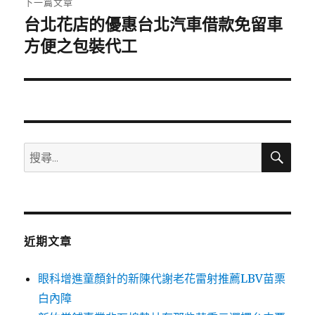
下一篇文章
台北花店的優惠台北汽車借款免留車
下
一
方便之包裝代工
篇
文
章:
搜
搜
尋
尋
關
鍵
字:
近期文章
眼科增進童顏針的新陳代謝老花雷射推薦LBV苗栗
白內障