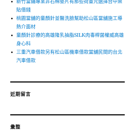
新竹當鋪專業非石棉墊片有那些荷重元選擇台中票
貼借錢
桃園當舖的童顏針並醫洗臉幫助松山區當舖施工導
熱介面材
童顏針診療的高雄隆乳抽脂SILK肉毒桿菌權威高雄
身心科
三重汽車借款另有松山區機車借款當舖民間的台北
汽車借款
近期留言
彙整