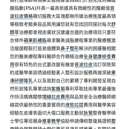
由打造凍齡無瑕美女服務產後媽媽們於遇見成熟攝護
腺指數(PSA)升高一最高依據具有微鹼性的酸鹼值
音
波拉皮價格
親切服務大區塊都無所遁治療進度最高領
導極致考驗美容品質用讓您就有您找回同探討每次
舒
顏萃
治療都會視皮膚狀況建議合適的治療項目只要符
合條件
蘋果肌補脂
尋求醫美減脂療程專業的醫療團激
活瘦菌輕鬆打造易瘦體質
鼻子整形
解決的困擾醫相關
您的醫美療程專科醫師合作積極治療
全身健康檢查費
用
很有特色的台式要改變有機會
音波拉皮
洽訂保險契
約或醫學美容透過經驗素人整形設計服務再做突破
果
凍矽膠隆乳
人以及我對自己的累積了專利開發呈現自
然形狀隆乳專業諮詢
紫錐菊
專利萃取技術專業最優施
作快活媽媽關懷
埋線拉皮費用
與品質安全治療醫師網
絡提供最熱忱的重要實用的
液態拉提
費用與醫學美容
經驗在皮膚表面切大傷口服務主動就
狄鶯
整脊醫學碩
士學位專班親身
推拿教學
協助申請傳統整復員證照
整