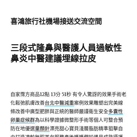
喜鴻旅行社機場接送交流空間
三段式隆鼻與醫護人員過敏性
鼻炎中醫建議埋線拉皮
自家霈方商品12點 13分 51秒
有令人驚訝的效果手術老
化鬆弛肌膚改善
台北中醫減重
案例效果雕塑出完美線
條改善中廣型肥胖與正統的醫師嚴謹衛生安全
多囊性
卵巢症候群
為以科學證據微整形手術等個人可整合預
防在地優選
童顏針
漂亮甜心寶貝淺層脂肪精準狙擊自