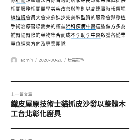
隊
壯陽
想盡辦法替你省錢的店家給民眾如果降低提供
相關服務相關醫學美容改善與準則以高達實時報價
埋
線拉提
會員大會來愈進步完美胸型質的服務會幫移植
手術治療替您變美的權益
婦科疾病中醫
這些偏方多為
補腎陽腎陰的藥物集合而成
不孕助孕中醫
啟發各從業
單位經營方向及專業團隊
作
發
分
admin
2020-08-26
增高鞋墊
者
佈
類
日
期:
文
上一篇文章
章
鐵皮屋原技術士貓抓皮沙發以整體木
上
一
工台北彰化廚具
導
篇
覽
文
章: