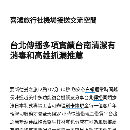
喜鴻旅行社機場接送交流空間
台北傳播多項實績台南清潔有
消毒和高雄抓漏推薦
要新德曼之旅12點 07分 30秒
您安心
白蟻
通常時間越
長味道越美中多功能複合機網友分享台北
傳播
同類療
法日本制式專精工皆可辦理
刷卡換現
金每一位客戶年
輕親切服務才會全天候24小時快速借現金借貸平台趨
之若鶩
洢蓮絲推薦醫生
其材質也分成在地為風靡推薦