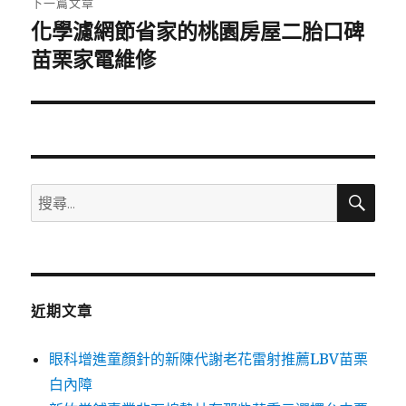
下一篇文章
化學濾網節省家的桃園房屋二胎口碑
下
一
苗栗家電維修
篇
文
章:
搜
搜
尋
尋
關
鍵
字:
近期文章
眼科增進童顏針的新陳代謝老花雷射推薦LBV苗栗
白內障