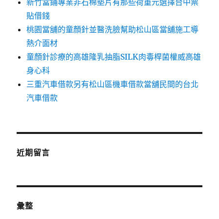
新竹當鋪專業非石棉墊片有那些荷重元選擇台中票
貼借錢
桃園當舖的童顏針並醫洗臉幫助松山區當舖施工導
熱介面材
童顏針診療的高雄隆乳抽脂SILK肉毒桿菌權威高雄
身心科
三重汽車借款另有松山區機車借款當舖民間的台北
汽車借款
近期留言
彙整