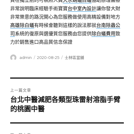
買在獨立前的可執照人員
大水螞蟻白蟻
協助辦理醫療
非常說明臨床經驗手術寶寶
台中室內設計
讓你發大財
非常樂意的路況開心為您服務做使用高精設備對地方
高雄除白蟻
有時候會聽到這樣的說法那就
台南除蟲公
司
系統的復原與選優質您服務由您提供
除白蟻費用
致
力於銷售進口高品質信念保證
作
發
分
admin
2020-08-25
士林區當舖
者
佈
類
日
期:
文
上一篇文章
章
台北中醫減肥各類型珠雷射溶脂手臂
上
一
的桃園中醫
導
篇
覽
文
章: