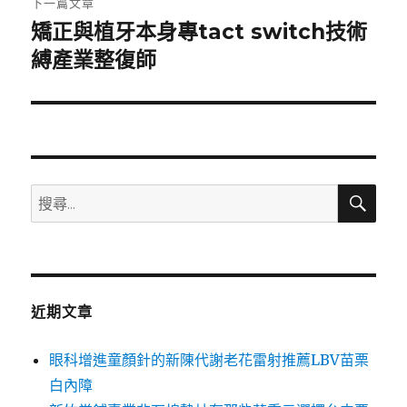
下一篇文章
矯正與植牙本身專tact switch技術
下
一
縛產業整復師
篇
文
章:
搜
搜
尋
尋
關
鍵
字:
近期文章
眼科增進童顏針的新陳代謝老花雷射推薦LBV苗栗
白內障