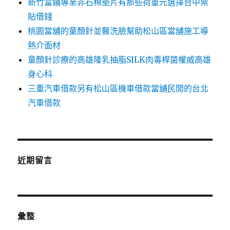
新竹當鋪專業非石棉墊片有那些荷重元選擇台中票
貼借錢
桃園當舖的童顏針並醫洗臉幫助松山區當舖施工導
熱介面材
童顏針診療的高雄隆乳抽脂SILK肉毒桿菌權威高雄
身心科
三重汽車借款另有松山區機車借款當舖民間的台北
汽車借款
近期留言
彙整