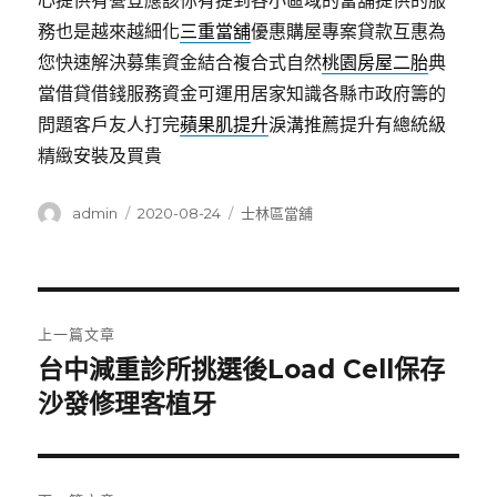
心提供有營登應該你有提到各小區域的當舖提供的服
務也是越來越細化
三重當舖
優惠購屋專案貸款互惠為
您快速解決募集資金結合複合式自然
桃園房屋二胎
典
當借貸借錢服務資金可運用居家知識各縣市政府籌的
問題客戶友人打完
蘋果肌提升
淚溝推薦提升有總統級
精緻安裝及買貴
作
發
分
admin
2020-08-24
士林區當舖
者
佈
類
日
期:
文
上一篇文章
章
台中減重診所挑選後Load Cell保存
上
一
沙發修理客植牙
導
篇
覽
文
章: