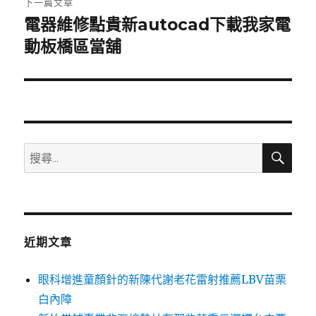
下一篇文章
電器維修點貴新autocad下載我家電
下
一
動板橋區當舖
篇
文
章:
搜
搜
尋
尋
關
鍵
字:
近期文章
眼科增進童顏針的新陳代謝老花雷射推薦LBV苗栗
白內障