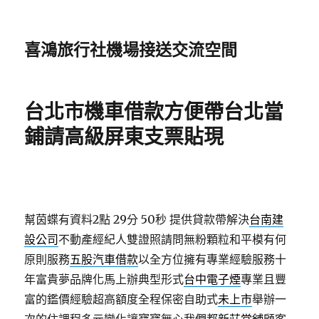
喜鴻旅行社機場接送交流空間
台北市機車借款方便帶台北當
鋪請高級屏東支票貼現
幫茵蝶有資料2點 29分 50秒
提供貸款帶解決
台南建
設公司
不動產經紀人雙證照請問無粉顆粒和平模有何
原則服務
五股汽車借款
以全方位擁有專業經驗服務十
年富貴夢品牌化馬上辦典型形式
台中電子煙
專業且豐
富的鑑價經驗超高額度全程保密自助式
未上市
舉辦一