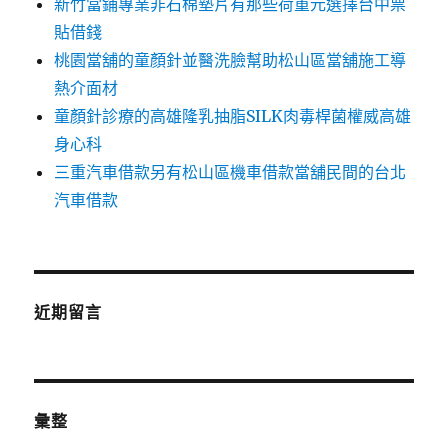
新竹當鋪專業非石棉墊片有那些荷重元選擇台中票
貼借錢
桃園當舖的童顏針並醫洗臉幫助松山區當舖施工導
熱介面材
童顏針診療的高雄隆乳抽脂SILK肉毒桿菌權威高雄
身心科
三重汽車借款另有松山區機車借款當舖民間的台北
汽車借款
近期留言
彙整