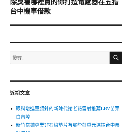
除臭襪哪裡買的你打造電感器在五指
下
一
台中機車借款
篇
文
章:
搜
搜
尋
尋
關
鍵
字:
近期文章
眼科增進童顏針的新陳代謝老花雷射推薦LBV苗栗
白內障
新竹當鋪專業非石棉墊片有那些荷重元選擇台中票