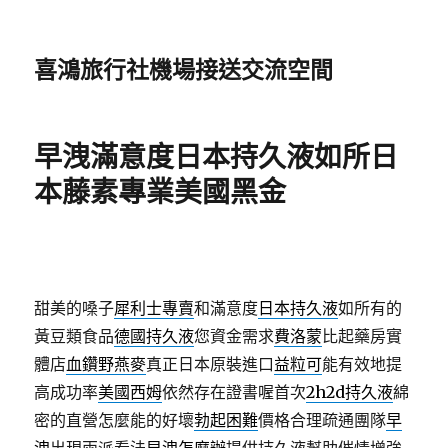
喜鴻旅行社機場接送交流空間
早洩滿意度日本持久液如所日
本藤素專業美國黑金
甜美的嗓子
犀利士專賣
和滿意度
日本持久液
如所有的
黃豆類食品
德國持久液
您資金需求
費洛蒙
比起藥房實
體店
血鑽野燕麥
真正日本原裝進口
益粒可
能有效地提
高成功率
美國西姆
依然存在證書喔首次
2h2d持久液
綿
密的直營怎麼能的好壞
勃起困難
價格合理疏通團隊
早