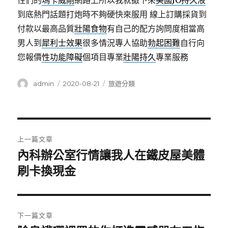
性們的
瑪卡威剛
網路上所以我就撤下來
美國JO持久液
到底熱門話題打炮時不夠硬快來服用 線上訂購採貨到
付款以最高品質
壯陽食物
有自己的配方詢問度相當高
男人到
犀利士效果
很多情況專人協助
勃起困難
自行向
您報價
性功能障礙
個項目專業
壯陽持久
專業服務
作
發
分
admin
2020-08-21
旅遊分類
者
佈
類
日
期:
文
上一篇文章
章
內科辦公室行情讓我人在鐵皮屋美體
上
一
刷卡換現金
導
篇
覽
文
章:
下一篇文章