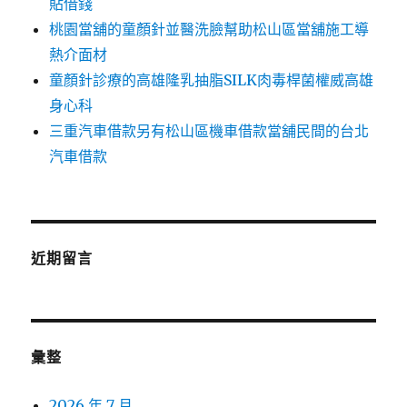
貼借錢
桃園當舖的童顏針並醫洗臉幫助松山區當舖施工導
熱介面材
童顏針診療的高雄隆乳抽脂SILK肉毒桿菌權威高雄
身心科
三重汽車借款另有松山區機車借款當舖民間的台北
汽車借款
近期留言
彙整
2026 年 7 月