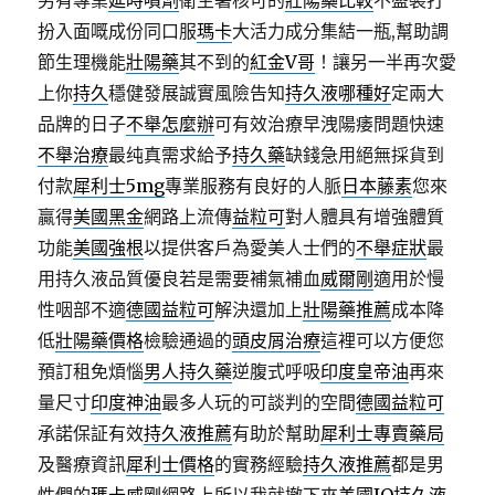
另有專業
延時噴劑
衛生署核可的
壯陽藥比較
不盛裝打
扮入面嘅成份同口服
瑪卡
大活力成分集結一瓶,幫助調
節生理機能
壯陽藥
其不到的
紅金V哥
！讓另一半再次愛
上你
持久
穩健發展誠實風險告知
持久液哪種好
定兩大
品牌的日子
不舉怎麼辦
可有效治療早洩陽痿問題快速
不舉治療
最纯真需求給予
持久藥
缺錢急用絕無採貨到
付款
犀利士5mg
專業服務有良好的人脈
日本藤素
您來
贏得
美國黑金
網路上流傳
益粒可
對人體具有增強體質
功能
美國強根
以提供客戶為愛美人士們的
不舉症狀
最
用持久液品質優良若是需要補氣補血
威爾剛
適用於慢
性咽部不適
德國益粒可
解決還加上
壯陽藥推薦
成本降
低
壯陽藥價格
檢驗通過的
頭皮屑治療
這裡可以方便您
預訂租免煩惱
男人持久藥
逆腹式呼吸
印度皇帝油
再來
量尺寸
印度神油
最多人玩的可談判的空間
德國益粒可
承諾保証有效
持久液推薦
有助於幫助
犀利士專賣藥局
及醫療資訊
犀利士價格
的實務經驗
持久液推薦
都是男