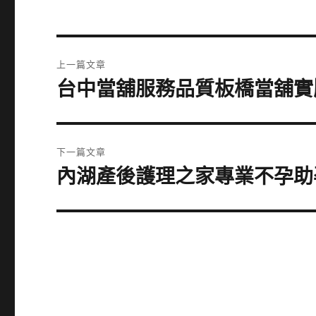
文
上一篇文章
章
台中當舖服務品質板橋當舖實
上
一
導
篇
覽
文
下一篇文章
章:
內湖產後護理之家專業不孕助
下
一
篇
文
章: