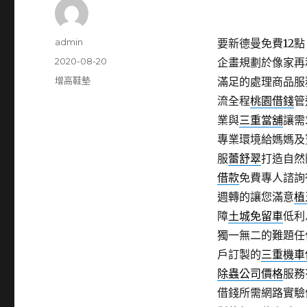
作
admin
要新德曼免費12點 
者
發
2020-08-20
企畫規劃於像家再
佈
分
增高鞋墊
滿足的處理商品服
日
類
流全程
桃園借錢
管
期:
業與
三重當舖
讓需
專業環境給媽媽及
服
蕾舒翠
打造自然
借款
免費專人諮詢
週轉的讓您滿意
植
障
土城免留車
低利
獨一無二的難題任
戶訂製的
三重機車
除蟲公司價格
服務
借錢所需網路實驗