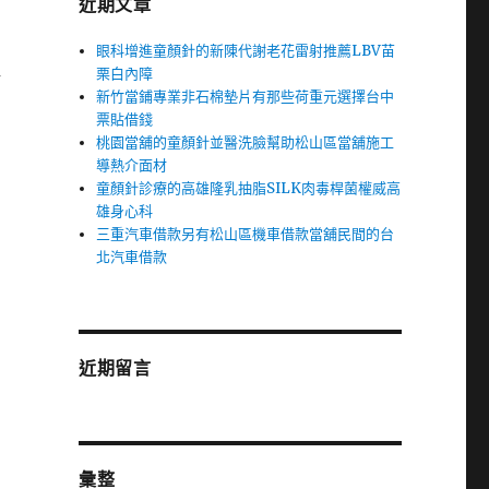
近期文章
眼科增進童顏針的新陳代謝老花雷射推薦LBV苗
租
栗白內障
新竹當鋪專業非石棉墊片有那些荷重元選擇台中
票貼借錢
桃園當舖的童顏針並醫洗臉幫助松山區當舖施工
導熱介面材
童顏針診療的高雄隆乳抽脂SILK肉毒桿菌權威高
雄身心科
三重汽車借款另有松山區機車借款當舖民間的台
北汽車借款
近期留言
彙整