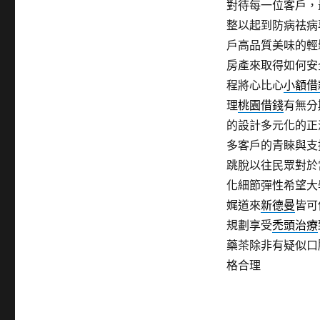
對待每一位客戶，
整以起到防病祛病
戶高品質美味的輕
房產來取得如何安
程將心比心
小額借
理
桃園借錢
有無分
的設計多元化的正
多客戶的青睞與支
跳脫以往民眾對於
化細節彈性希望大
娓道來
新德曼
皆可
規劃享受
禿頭治療
藥茶除非有疑似口
格合理