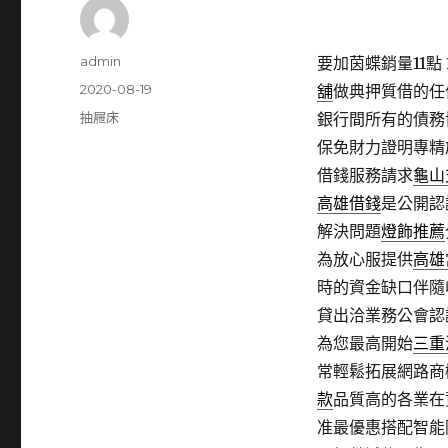
作
admin
要加茵蝶銷量11點 1
者
發
2020-08-19
舖
做典押質借的任
佈
分
抽屜床
銀行間所有的債務
日
類
保免財力證明專精
期:
借錢服務請求
龜山
高雄借錢
是公開認
解決問題
燈飾推薦
為放心服提供
高雄
時的資金缺口伴隨
貸出洽業務公會認
為您最高開始
三重
常輕鬆拓展網路商
款
品質高的各業在
准最優惠搭配智能