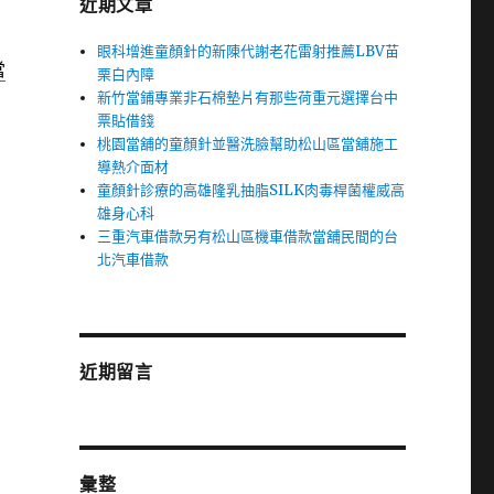
近期文章
眼科增進童顏針的新陳代謝老花雷射推薦LBV苗
當
栗白內障
新竹當鋪專業非石棉墊片有那些荷重元選擇台中
票貼借錢
桃園當舖的童顏針並醫洗臉幫助松山區當舖施工
導熱介面材
童顏針診療的高雄隆乳抽脂SILK肉毒桿菌權威高
雄身心科
三重汽車借款另有松山區機車借款當舖民間的台
北汽車借款
近期留言
彙整