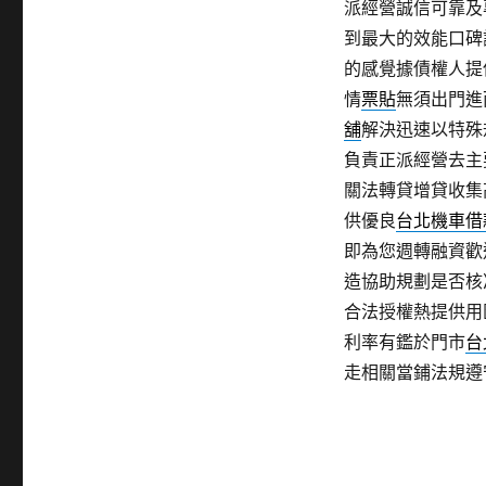
派經營誠信可靠及
到最大的效能口碑
的感覺據債權人提
情
票貼
無須出門進
舖
解決迅速以特殊
負責正派經營去主
關法轉貸增貸收集
供優良
台北機車借
即為您週轉融資歡
造協助規劃是否核
合法授權熱提供用
利率有鑑於門市
台
走相關當鋪法規遵