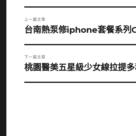
文
上一篇文章
章
台南熱泵修iphone套餐系列
上
一
導
篇
覽
文
下一篇文章
章:
桃園醫美五星級少女線拉提多
下
一
篇
文
章: