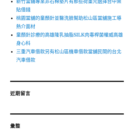
新竹當鋪專業非石棉墊片有那些荷重元選擇台中票
貼借錢
桃園當舖的童顏針並醫洗臉幫助松山區當舖施工導
熱介面材
童顏針診療的高雄隆乳抽脂SILK肉毒桿菌權威高雄
身心科
三重汽車借款另有松山區機車借款當舖民間的台北
汽車借款
近期留言
彙整