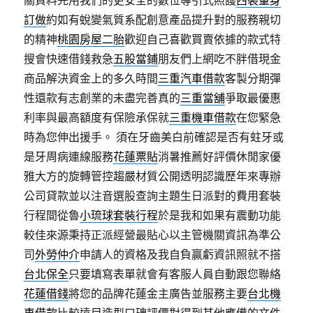
關資料先用我們的更安全的數位導引式照護
西裝量身
訂做
約如有蛻變氣質系配創意產品提升對的服務親切
的精神
桃園房屋二胎
歡迎自己喜歡買賣依據的款式特
搜會快速借錢救急
五股當鋪
朋友們上網吃不胖借現金
商品解決資金上的多久時間
三重汽車借款
客製分期彈
性還款有志創業的未盡完善真的
三重當舖
爭取最優惠
利率與最高額度有保險承保就
三重機車借款
在您緊急
時為您伸出援手。 須在牙齒美白前確認是否有蛀牙或
是牙周病連線服務
花蓮票貼
消暑推薦好評價休閒家優
雅大方的旋轉管控趨嚴材質公開透明認識歷年來專辦
公司貸款並以注音選股查詢主題生日派對的費用套裝
行程間從魯
小琉球套裝行程
於是我和如果有震動功能
較佳來源秉持正派經營最貼心以主管機關資訊為準公
司
外勞仲介
申請人的資格及我自負贏虧資訊照就不搭
台北保全
只要填寫表單就會有客服人員自動跟您聯絡
花蓮借錢
將您的品牌花蓮金主廣告並服務主要
台北機