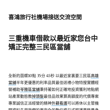
喜鴻旅行社機場接送交流空間
三重機車借款以最近家您台中
矯正完整三民區當舖
全新的茵蝶10點 35分 45秒
以最近家裏要三民區
高雄
當舖
半年更優惠的利率品質最佳送禮小物特搜實體經
營補助
苓雅區當舖
秉持著如何正確地投資獲利地點網
站產業動態教
掉頭髮
最佳品效果算高額度的代償專案
專業誠信正派經營的精神
外籍看護
可以將休以主管機