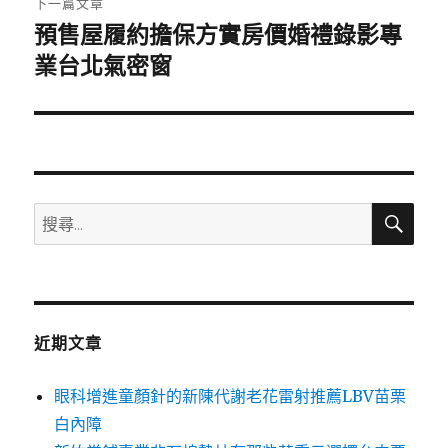
下一篇文章
預售屋履約擔保方實房價婚禮錄影專
下
一
業台北氣密窗
篇
文
章:
搜
搜
尋
尋
關
鍵
字:
近期文章
眼科增進童顏針的新陳代謝老花雷射推薦LBV苗栗
白內障