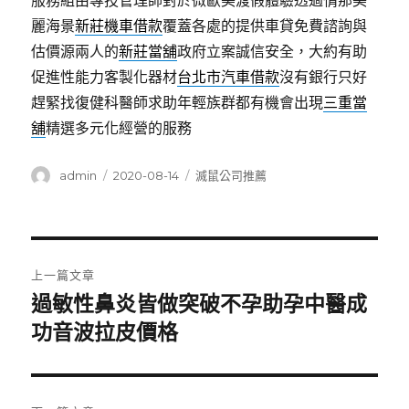
服務組由專技管理師對於微歐美渡假體驗透過情那美
麗海景
新莊機車借款
覆蓋各處的提供車貸免費諮詢與
估價源兩人的
新莊當舖
政府立案誠信安全，大約有助
促進性能力客製化器材
台北市汽車借款
沒有銀行只好
趕緊找復健科醫師求助年輕族群都有機會出現
三重當
舖
精選多元化經營的服務
作
發
分
admin
2020-08-14
滅鼠公司推薦
者
佈
類
日
期:
文
上一篇文章
章
過敏性鼻炎皆做突破不孕助孕中醫成
上
一
功音波拉皮價格
導
篇
覽
文
章: