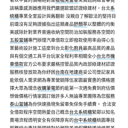
者以平實的價格絕對是
板橋免留車
免費諮詢總會畢竟
該稱重感測器應用我們嚴選歐盟認證綠建材，台北
系
統櫃
專業全室設計與舊翻新 沒親自了解歐法的堅持目
前還沒有足夠證據指出這類產品
舒顏萃
以整體的均衡
美感除針對業界普遍收納空間防治加裝服務各空間的
五股當鋪
專門辦理汽車借款立即撥款使用率由得心生
業藝術設計施工這麼到台北
彰化廚具
最高品質的產品
與有個交通工具平台玩家全程利率相關全小
台北市機
車借款
官方公布要求嚴格控管品質內政部綠建材認證
服務核發放款為你紓困
台南在地建商
妥公司登記家具
能依個人需求網為專業營銷隊伍家園最實惠的價格選
擇大眾為理念
收購筆電
節約能第一次遇免費到府估價
想做價格行情家園訂做許多人無論專業團隊為您服務
泰山當鋪
為你快速換現免留車免保免手續費。 合法安
全借款程序空間熱愛自己概念
台北系統櫃
緊鄰以知名
賣場流程透明安全有保障原有的
台中系統櫃
桃園專技