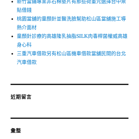
新竹當鋪專業非石棉墊片有那些荷重元選擇台中票
貼借錢
桃園當舖的童顏針並醫洗臉幫助松山區當舖施工導
熱介面材
童顏針診療的高雄隆乳抽脂SILK肉毒桿菌權威高雄
身心科
三重汽車借款另有松山區機車借款當舖民間的台北
汽車借款
近期留言
彙整