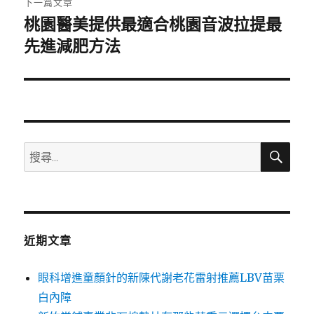
下一篇文章
桃園醫美提供最適合桃園音波拉提最
下
一
先進減肥方法
篇
文
章:
搜
搜
尋
尋
關
鍵
字:
近期文章
眼科增進童顏針的新陳代謝老花雷射推薦LBV苗栗
白內障