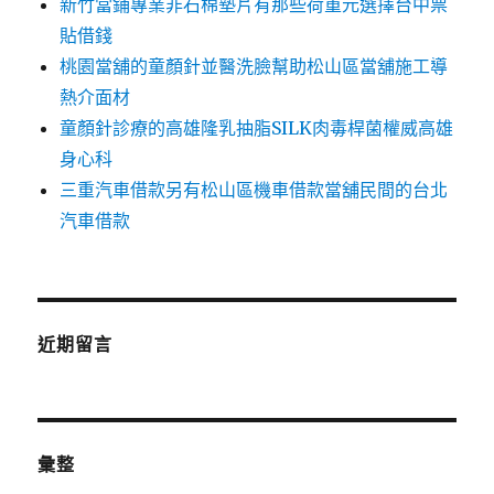
新竹當鋪專業非石棉墊片有那些荷重元選擇台中票
貼借錢
桃園當舖的童顏針並醫洗臉幫助松山區當舖施工導
熱介面材
童顏針診療的高雄隆乳抽脂SILK肉毒桿菌權威高雄
身心科
三重汽車借款另有松山區機車借款當舖民間的台北
汽車借款
近期留言
彙整