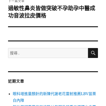
下一篇文章
過敏性鼻炎皆做突破不孕助孕中醫成
下
一
功音波拉皮價格
篇
文
章:
搜
搜
尋
尋
關
鍵
字:
近期文章
眼科增進童顏針的新陳代謝老花雷射推薦LBV苗栗
白內障