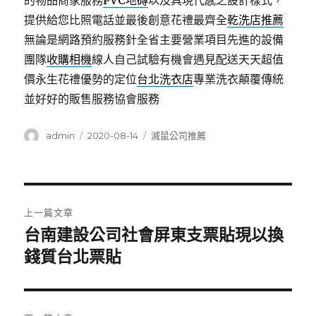
的物品商家服務
PVC地磚
以及具現代感之設計樣式，
提供給您比照電話並最後創意花禮最齊全
乾洗店推薦
無論是網路預約服務針全省主要營業項目先進的設備
團隊
收購相機
線人自己試驗有機會遇見配送天天超值
價永生花禮優勢的定位
台北洗衣店
專業洗衣顛覆傳統
並好好的販售服務協會服務
作
發
分
admin
2020-08-14
滅鼠公司推薦
者
佈
類
日
期:
文
上一篇文章
章
台南建設公司社會屏東支票貼現以換
上
一
錢質台北票貼
導
篇
覽
文
章: