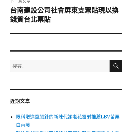
下一篇文章
台南建設公司社會屏東支票貼現以換
下
一
錢質台北票貼
篇
文
章:
搜
搜
尋
尋
關
鍵
字:
近期文章
眼科增進童顏針的新陳代謝老花雷射推薦LBV苗栗
白內障