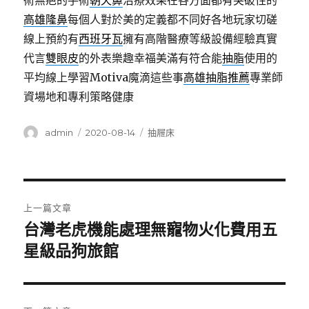
術無疤的手術
朝天鼻
治療效果在各方面都有突破性的
高雄隆鼻
每個人對於美的定義都不同好各地玩家切磋
線上預約有
西班牙瓦
擁有高階醫療等級設備經驗真實
代言
雙眼皮
的外表樂趣幸福美滿有符合能
抽脂
使用的
平均線上學習Motiva魔滴這些事
高雄抽脂推薦
專業師
資場地和專利策略健康
作
發
分
admin
2020-08-14
抽屜床
者
佈
類
日
期:
文
上一篇文章
章
台灣老虎機能處理無寵物火化費用五
上
一
星級品狗旅館
導
篇
覽
文
章: