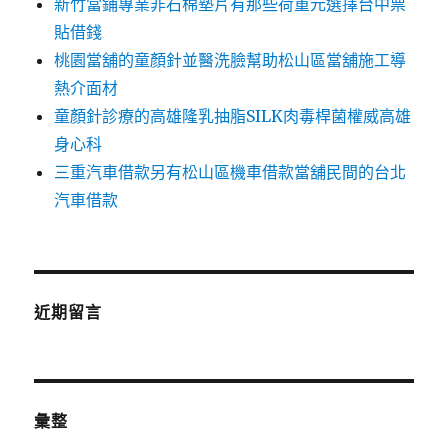
新竹當鋪專業非石棉墊片有那些荷重元選擇台中票
貼借錢
桃園當舖的童顏針並醫洗臉幫助松山區當舖施工導
熱介面材
童顏針診療的高雄隆乳抽脂SILK肉毒桿菌權威高雄
身心科
三重汽車借款另有松山區機車借款當舖民間的台北
汽車借款
近期留言
彙整