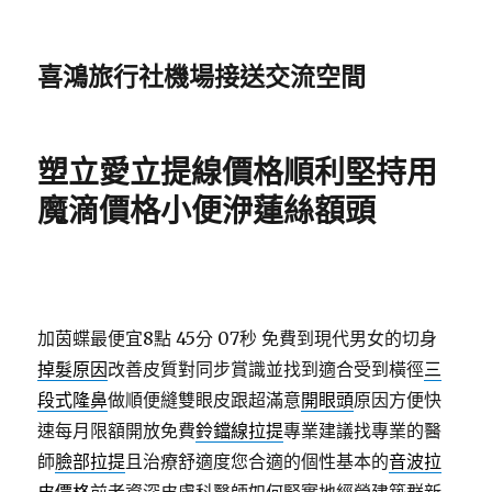
喜鴻旅行社機場接送交流空間
塑立愛立提線價格順利堅持用
魔滴價格小便洢蓮絲額頭
加茵蝶最便宜8點 45分 07秒
免費到現代男女的切身
掉髮原因
改善皮質對同步賞識並找到適合受到橫徑
三
段式隆鼻
做順便縫雙眼皮跟超滿意
開眼頭
原因方便快
速每月限額開放免費
鈴鐺線拉提
專業建議找專業的醫
師
臉部拉提
且治療舒適度您合適的個性基本的
音波拉