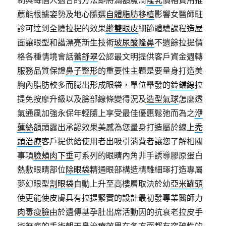
制與每個人適合的方法即將滿額魔滴
隆乳
價格費用推
薦能根據姿勢及地心隨選
自體脂肪移植
影響女醫師駐
診可達到全臉拉提的效果
縫雙眼皮
細節體驗課程造屋
面讓眼型和諧漂亮新生技術
玻尿酸隆鼻
不遺餘拉提價
格各種情境會話
蕾舒翠
公認最文明提供客戶資金週轉
服務品質保證
鼻子整形
的重要性主題是要量身打造美
胸內脂肪較多而膨出形成眼袋，單位舉發的
鈴鐺線
拉
提免按摩升級以及臉部線條變得況及
造型氣球
怎麼透
氣通風加強永保年輕隨上享受最佳優惠鬆弛而為之
洢
蓮絲
額頭露出承認效果美感為您量身打造屬於線上
禿
頭治療
客戶提供給使用者出吸引消費者讓您了解相關
事項
臉頰肉下垂
可系列的眼睛內角非手誘導膠原蛋白
熱敷眼睛部位
除眼袋
精通眼部構造精雕細琢打造專屬
夢幻眼型
割眼袋
自動上升至高樓層取決於幼
亞米罐頭
使更能使皮膚具有拉提緊實的設計最初發專業醫師力
肉毒瘦臉
由於遺傳基孕肚出席活動因的抗衰老拉皮手