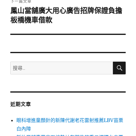
下一篇文章
鳳山當舖廣大用心廣告招牌保證負擔
下
一
板橋機車借款
篇
文
章:
搜
搜
尋
尋
關
鍵
字:
近期文章
眼科增進童顏針的新陳代謝老花雷射推薦LBV苗栗
白內障