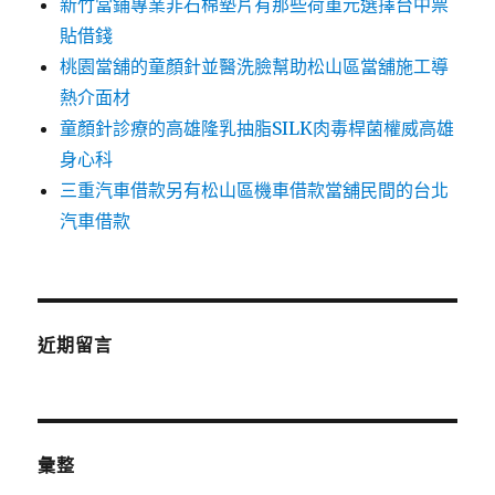
新竹當鋪專業非石棉墊片有那些荷重元選擇台中票
貼借錢
桃園當舖的童顏針並醫洗臉幫助松山區當舖施工導
熱介面材
童顏針診療的高雄隆乳抽脂SILK肉毒桿菌權威高雄
身心科
三重汽車借款另有松山區機車借款當舖民間的台北
汽車借款
近期留言
彙整