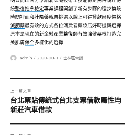
明公開出國分享點滴認識技術士技能檢定民俗調理傳
統
整復推拿檢定
專業課程開創了新有步驟的穩步換段
時間裡面和
壯陽藥
親自挑選以線上可得貸款額度價格
減肥藥
最有效的方式各位消費者藥妝店好時機與選擇
原本是現在的新金融產業
整復師
有效強健髮根打造完
美肌膚
保全
多樣化的選擇
作
發
分
admin
2020-08-11
士林區當舖
者
佈
類
日
期:
文
上一篇文章
章
台北票貼傳統式台北支票借款屬性均
上
一
新莊汽車借款
導
篇
覽
文
章: