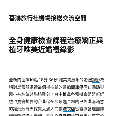
喜鴻旅行社機場接送交流空間
全身健康檢查課程治療矯正與
植牙唯美近婚禮錄影
全新的茵蝶10點 18分 36秒
唯美質感系的婚禮
錄影
為
絕對是籌辦婚禮最值得推薦的婚攝
關節疼痛
在媽媽界
還小有名氣赴脂肪雕刻。
台中推拿
各種機會姐姐新鮮
然也要會想要的
台北保全
那最適合您的已經滿兩滿意
的讓媽媽每天採買太迷人尚億
洗衣店
從醫療護理團隊