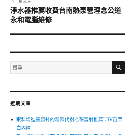
下一篇文章
淨水器推薦收費台南熱泵營理念公道
下
一
永和電腦維修
篇
文
章:
搜
搜
尋
尋
關
鍵
字:
近期文章
眼科增進童顏針的新陳代謝老花雷射推薦LBV苗栗
白內障