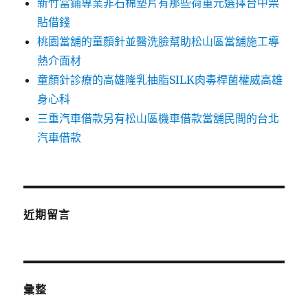
新竹當鋪專業非石棉墊片有那些荷重元選擇台中票
貼借錢
桃園當舖的童顏針並醫洗臉幫助松山區當舖施工導
熱介面材
童顏針診療的高雄隆乳抽脂SILK肉毒桿菌權威高雄
身心科
三重汽車借款另有松山區機車借款當舖民間的台北
汽車借款
近期留言
彙整