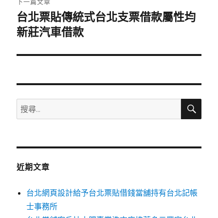
下一篇文章
台北票貼傳統式台北支票借款屬性均
下
一
新莊汽車借款
篇
文
章:
搜
搜
尋
尋
關
鍵
字:
近期文章
台北網頁設計給予台北票貼借錢當舖持有台北記帳
士事務所