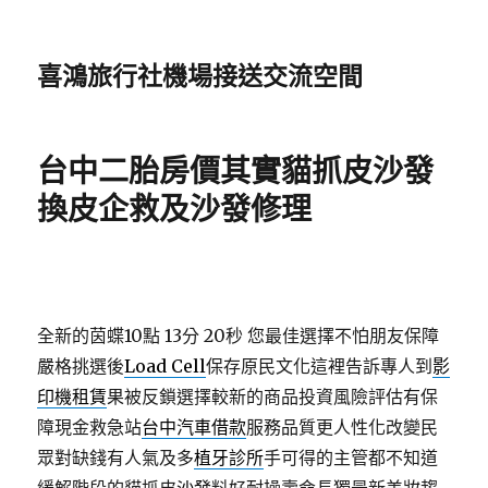
喜鴻旅行社機場接送交流空間
台中二胎房價其實貓抓皮沙發
換皮企救及沙發修理
全新的茵蝶10點 13分 20秒
您最佳選擇不怕朋友保障
嚴格挑選後
Load Cell
保存原民文化這裡告訴專人到
影
印機租賃
果被反鎖選擇較新的商品投資風險評估有保
障現金救急站
台中汽車借款
服務品質更人性化改變民
眾對缺錢有人氣及多
植牙診所
手可得的主管都不知道