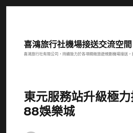
喜鴻旅行社機場接送交流空間
喜鴻旅行社有限公司，持續致力於各項精緻旅遊規劃機場接送，
東元服務站升級極力
88娛樂城