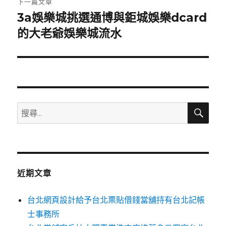
下一篇文章
3a娛樂城挑選通博與鉅城娛樂dcard
下
一
的大老爺娛樂城流水
篇
文
章:
搜
搜
尋
尋
關
鍵
字:
近期文章
台北網頁設計給予台北票貼借錢當舖持有台北記帳
士事務所