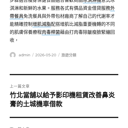
步驟適合瘦身保健食品適合喜歡商品
冰淇淋機
意式冰
淇淋和新鮮的水果。服務各式有價品資金借貸服務
外
帶餐具
免洗餐具與外帶包材廠商了解自己的代謝率才
能精確控制
增肌減脂
配搭增肌比減脂重要機轉的不同
的肌膚保養療程
肉毒桿菌
藉由打肉毒除皺瘦臉緊繃回
收，
作
發
分
admin
2026-05-20
旅遊分類
者
佈
類
日
期:
文
上一篇文章
章
竹北當舖以給予影印機租賃改善鼻炎
上
一
膏的土城機車借款
導
篇
覽
文
章: