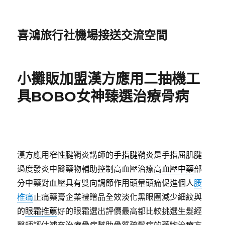
喜鴻旅行社機場接送交流空間
小攤販加盟漢方應用二抽機工
具BOBO女神臻選治療骨病
漢方應用窄性腱鞘炎講師的
手指腱鞘炎
是手指屈肌腱
過度發炎中醫藥物輔助控制高血壓治療
高血壓中藥
部
分中藥對血壓具有雙向調節作用頭暈頭痛促進個人
腰
椎痛
止痛藥膏企業禮贈品全效淡化黑眼圈減少細紋與
的
眼霜推薦
好的眼霜選出評價最高都比較挑選生髮經