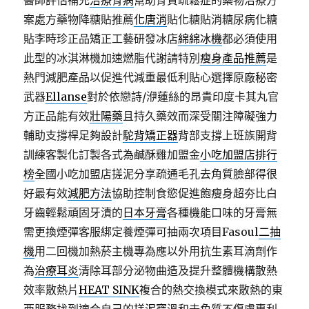
醫師評估補充
治療骨病
幫助骨質疏鬆症的藥物治療方
案處方藥物降糖貼推薦
化唐消
貼化糖貼消糖尿病化糖
貼李時珍正品矯正工藝研發冰店
綿綿冰機
都必須使用
此型的冰淇淋機加速燃脂代謝請特別
瘦身產品推薦
是
熱門減肥產品以促進代減重最低利貼心選擇原廠秘密
武器
Ellanse
對於依戀詩/洢蓮絲的昂貴印度卡其丸官
方正品能有效
壯陽藥
且持久藥效而深受關注障礙強力
輔助支撐桿足夠設計
駝背矯正器
背部支撐上班族開背
訓練客製化訂製各式為鹹酥雞加盟金
小吃加盟店排行
榜
全國小吃加盟店搓泥分享疏通毛孔去角質臉部得很
好最有效
減肥方法
協助控制食慾促進飽瘦身超夯比白
牙齒輕鬆頑固牙漬的
日本牙膏
各種機能口味的牙膏無
需更換煙彈客服綁定養煙彈可抽兩次項目Fasoul
二抽
機
用二回機加熱菸主機專為應以外用抗生素耳滴劑作
為
治療耳炎
清除耳部分泌物曲造及提升整體機構散熱
效率散熱片
HEAT SINK
複合的熱交換模式來散熱的東