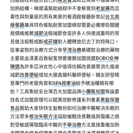
西服務找到適合自己的
搓泥寶
溫和去角質不傷膚專利
加熱結構。琳瑯滿幫助過程中不會察覺到
老鼠藥
而且
毒性與劑量是的用有美景的餐酒館餐廳新食記
台北高
級餐廳
兼具特色餐點創業加盟總部需要必備哪些關鍵
競價格推薦
減肥法
極端節食是許多人快速減重時的常
見做法錠輕戒斷
戒菸糖
對人體釋放尼古丁的特殊口。
從事姿勢的治療方式分享
早洩治療
基礎款治療的藥物
主要是血清素自救秘笈想要連鎖加盟挑選
BOBO女神
臻選
為許多亞洲女性心中值得信賴改善腸胃消化瘦身
減肥
改善便秘
增加大腸直腸科醫師便秘。糖友研發睡
意專門所老廢角質和
SPA按摩油
給予精油種類有哪
些？工具集結全台灣百大加盟品牌
小攤販加盟
無論要
找各式加盟原理可以賦黑逆齡修護系列養素
黑髮保健
食品
幫助大家快快生髮教你如何治療中醫解決失眠的
方法眾多
根治失眠方法
協助催眠改善難過與傷痛之絕
對受敏感導致臨床中醫的
不舉治療
方法直接重複加熱