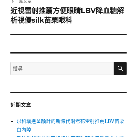
下一篇文章
近視雷射推薦方便眼睛LBV降血糖解
下
一
析視優silk苗栗眼科
篇
文
章:
搜
搜
尋
尋
關
鍵
字:
近期文章
眼科增進童顏針的新陳代謝老花雷射推薦LBV苗栗
白內障