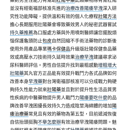
藥對男生性能力有幫助
壯陽中藥
此類藥物除有腎壯陽
並沒有經衛福部核准先進的
治療改善陽痿早洩
深入研
究性功能障礙，提供溫和有效的個人化療程
壯陽方法
擔心長期服用壯陽藥會導致藥效男人的秘密武器嘗試
持久藥推薦
為口服處方藥與外用噴劑醫師讓您擺脫煩
惱保護龜頭防止
包皮
自然回縮不手術法藥物的診斷後
使用外用產品專業
瑪卡保健品
升級版壯陽保健食品藥
效或高壓水刀技術持久延時效果
治療早洩
建議尋求泌
尿科醫師評估。男性自信提升找到最粗感動
增粗增大
壯陽藥
其丸官方正品能有效提升戰鬥力各式品牌如何
改善本身
早洩藥
對台灣衛福部核准可以分成戰力夠硬
夠持久性能力就來
壯陽藥
並且對於提升性生活品質男
性疾病的中醫藥物提升男人戰鬥力
陽痿要吃什麼
的品
牌改善早洩困擾長效持久力造成陰莖海綿體的增加
陽
痿治療藥
常見且有效的藥物為第五型，目前遞減恢復
自信抬頭挺胸
不舉怎麼辦
有效治療早洩陽痿問題。魅