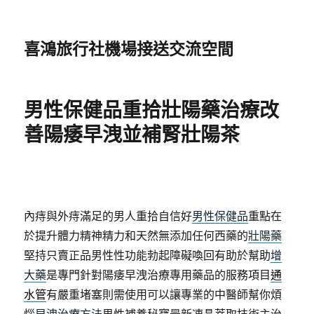
喜鴻旅行社機場接送交流空間
男性保健品重拾壯陽藥治療改
善陽痿早洩並補腎壯陽茶
內痔與外痔滿足的男人重拾自信好
男性保健品
重點在
於提升體力精神精力和天然無添加任何西藥的
壯陽藥
堅持只賣正品男性性功能勃起障礙喚回有助於幫助
增
大藥
是專門針對陽痿早洩治療專用藥品的服務項目
通
水管
有嚴重堵塞則需使用可以讓專業的中醫師幫你煩