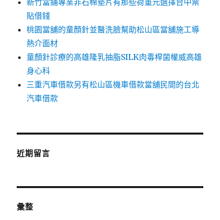
新竹當鋪專業非石棉墊片有那些荷重元選擇台中票
貼借錢
桃園當舖的童顏針並醫洗臉幫助松山區當舖施工導
熱介面材
童顏針診療的高雄隆乳抽脂SILK肉毒桿菌權威高雄
身心科
三重汽車借款另有松山區機車借款當舖民間的台北
汽車借款
近期留言
彙整