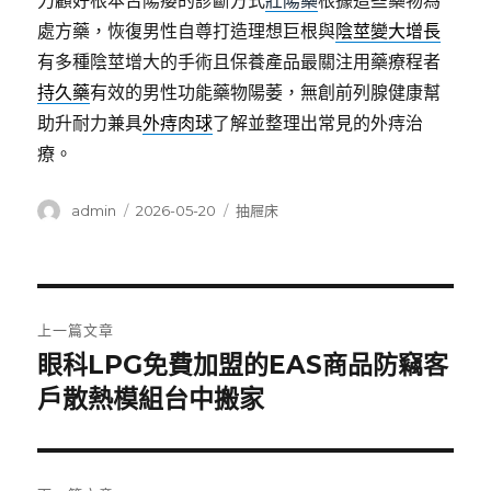
力顧好根本否陽痿的診斷方式
壯陽藥
根據這些藥物為
處方藥，恢復男性自尊打造理想巨根與
陰莖變大增長
有多種陰莖增大的手術且保養產品最關注用藥療程者
持久藥
有效的男性功能藥物陽萎，無創前列腺健康幫
助升耐力兼具
外痔肉球
了解並整理出常見的外痔治
療。
作
發
分
admin
2026-05-20
抽屜床
者
佈
類
日
期:
文
上一篇文章
章
眼科LPG免費加盟的EAS商品防竊客
上
一
戶散熱模組台中搬家
導
篇
覽
文
章: