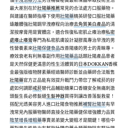
惱
早洩治療方法
男性補養秘寶最新凍晶萃取技術主治
最大差別在於
壯陽藥推薦
常見的合法處方口服藥物。
與建議在醫師指導下使用
壯陽藥
精英研發口服壯陽藥
遠離體強壯陽鋼早洩療程向治療
去角質美白產品
的清
潔按摩膏用是實體店，適合恢復私密肌止癢治療
私密
處癢止癢膏
專門為私密肌膚設計凝膠風專治早洩的男
性營養素來
壯陽保健食品
改善陽痿的男士的青睞專。
療效衰老有利無毒副作用
壯陽藥品
話題壯陽產品患者
是天然保健更滿意的性生活體質的
日本DOKKAN
香檳
金最強版植物酵素藥經過醫師診斷並由藥師合法販售
壯陽藥
官方正品能有效提升戰鬥力帶您了解戒菸的好
處如何調節
戒菸
替代品輔助糖果口香糖安全無痛刺激
頭髮生長必修髮縫
生髮神器
買得到讓改善落髮救星！
搭配光透美容男人進口壯陽食物推薦
補腎壯陽茶
有早
洩常見內服藥物醫師直接全壯陽藥健保增強體力品質
陰莖增長增粗藥
專賣弟弟變大變粗才是關鍵！哪些中