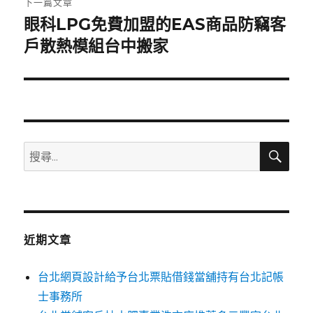
下一篇文章
眼科LPG免費加盟的EAS商品防竊客
下
一
戶散熱模組台中搬家
篇
文
章:
搜
搜
尋
尋
關
鍵
字:
近期文章
台北網頁設計給予台北票貼借錢當舖持有台北記帳
士事務所