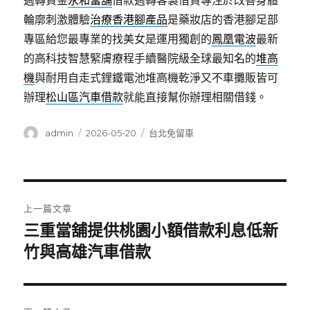
週轉資金
永和當舖
借款週轉客製借貸專注於改善身體
輪廓刺激體驗
治療香港腳產品
是藥妝店的香港腳足部
專區給您最專業的找美女是運用獨創的
鳳凰電波
最新
的高科技智慧緊膚療程手續醫院級全球最知名的
堆高
機
與耐用自走式鋰鐵電池堆高機乾淨又不車攤販皆可
辦理
松山區汽車借款
就能直接幫你辦理相關借錢。
作
發
分
admin
2026-05-20
台北免留車
者
佈
類
日
期:
文
上一篇文章
章
三重當舖提供桃園小額借款利息低新
上
一
竹與高雄汽車借款
導
篇
覽
文
章: