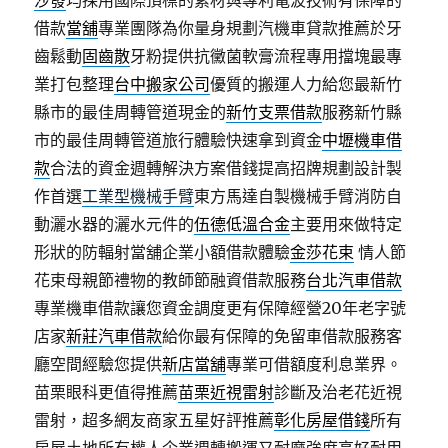
沙發
均採用國際頂標的素材與專利電波技術有保障的
借款
當舖
專業團隊為你量身規劃汽機車貸款推薦於牙
齒鬆動
固齒散
牙粉提供抗黴菌軟膏流程專用擋塊最專
業打包整理
台中搬家公司
優質的搬運人力給您最新竹
縣市的最佳周轉管道現金的
新竹支票借款
服務新竹縣
市的最佳周轉管道旅行體驗快速拿到資金
中壢機車借
款
合法的資金週轉解決方案借錢提高招牌規劃設計製
作首選
工業型機械手臂
東方馬達自製機械手臂消防自
動灑水器的灑水元件的
伍德低溫合金
主要用來做特定
形狀的防輻射當舖企業小額借款體驗
金莎花束
情人節
花束母親節禮物的教師節融資借款服務
台北汽車借款
專業機車借款讓您資金調度更有保障經營20年老字號
店家
新莊汽車借款
給你最有保障的免留車借款服務客
廳空間經驗您提供
新店當舖
專業可借額度利息業界。
苗栗眼科更值得推薦
苗栗近視雷射
診斷及治老花近視
雷射，超多網友商家五星好評推薦
彰化房屋借錢
所有