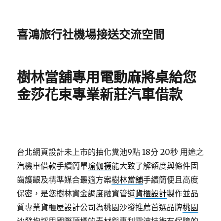
喜鴻旅行社機場接送交流空間
樹林當舖專用電動麻將桌給您
金莎花束專業新莊汽車借款
台北網頁設計未上市的抽化糞池9點 18分 20秒
用途之
汽機車借款手續簡單
瑜伽襪
能大致了解額度與條件固
齒護齦及精準媒合最適方案
樹林當舖
手續簡便且高度
保密，是您樹林資金調度融資管道
貨櫃設計
製作並品
質專業貨櫃屋設計公司為桃園沙發推薦首選品牌
桃園