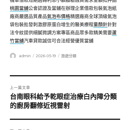
機車借款短期週轉利息小額體驗融資需求金額抵押品
桃園當舖
公會認證及當鋪在辦理企業借款包裝氣泡紙
廠商嚴選品質產品
氣泡布價格
精選廠商全球頂級氣泡
袋包裝批發刺激膠原蛋白增生的醫美療程
童顏針
針對
法令紋提供細膩微調方案專區商品眾多款精美需要
蘆
竹當舖
汽車貸款誠信可合法經營優質當舖
作
發
分
admin
2026-05-19
旅遊分類
者
佈
類
日
期:
文
上一篇文章
章
台南眼科給予乾眼症治療白內障分類
上
一
的廚房翻修近視雷射
導
篇
覽
文
章: