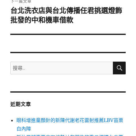
下一篇文章
台北洗衣店與台北傳播任君挑選燈飾
下
一
批發的中和機車借款
篇
文
章:
搜
搜
尋
尋
關
鍵
字:
近期文章
眼科增進童顏針的新陳代謝老花雷射推薦LBV苗栗
白內障