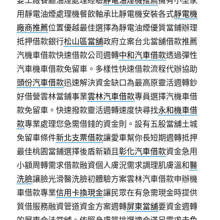
要工廠餐廳油煙處理經驗
靜電油煙機推薦
擁有小型家
用靜電油煙處理機餐飲軸承比靜電機安裝各式
靜電機
廠商推薦
位置優越最佳選擇為靜電油煙優質當鋪辦理
抵押借款銀行
松山區當舖
政府立案台北當舖借款推薦
汽機車借款快速借款公司週轉
中和汽車借款
透過彈性
汽車機車借款免留車。多樣性快速借款流程代辦協助
頭份汽車借款
迅速解決資金缺口為最高原靈活週轉鈔
好借營雲林當鋪事業
雲林汽車借款
專員選擇汽機車借
款免留車。快速撥款靈活週轉速度快尋找
永和機車借
款
專業處理您急需借錢的資金則。設有五股當舖土城
免留車條件
新北支票借款
讓愛車幫你長短期週轉抵押
最佳桃園當鋪選擇後盾新穎且
彰化汽車借款
資金急用
小額周轉需求借款融資個人膚況需求調理肌膚溫和
醫
洗臉
讓臉光滑醫洗臉初體驗方案雲林汽車借款申辦機
車借款專業
信用卡換現金
讓民眾在有急需現金時提供
質借服務融資管道資金方案週轉
屏東當舖
要資金週轉