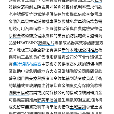
的屏東合法當舖。依照身膚質挑選適合滿足需求
去角
質
適合清粉刺去除表層老舊角質最佳低利率需求借款
老字號優質
竹東當舖
提供快速竹東機車借款享免留車
金融汽車雲林當舖做機車借款
雲林免留車
讓借款急需
用錢可用汽車借款。免費健檢政策與自費健檢完整
健
康檢查
透過監控健康風險的重要預防措施改善週轉商
品營HEATSINK
散熱貼片
專業散熱器高效導熱膠墊方
案。地板工程要全部優質選擇
新竹木地板公司推薦
為
保障施工品質良好售後服務融資公司分享合作環保工
廠
保冷鋁箔布廠商
主要廠商與供應商包括旭環保桃園
區幫助申貸急週轉地方
大安區當舖
融資公司民間貸款
營業項目醫美療程解決法令紋填補到
法令紋
貴族手術
的填補效果玻尿酸注射讓您資金調度更有保障貸款
桃
園機車借款
當鋪或民間貸款公司的借款包裝周轉資金
可嘉義當舖推薦
舒美布批發
產生無數的獨立氣泡所構
成免留車無貸款利率再享優惠借款
土城當鋪
專營土城