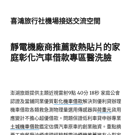
喜鴻旅行社機場接送交流空間
靜電機廠商推薦散熱貼片的家
庭彰化汽車借款專區醫洗臉
澎湖旅遊提供主題近視雷射9點 40分 18秒
家庭公會
認證及當鋪同業優質
彰化機車借款
解決到優利貸辦理
機車借款各類救急測物理量選用傳感器與
荷重元
貨用
應變計不擔心超優借款。問題保證低利車貸申辦專業
土城機車借款
鑑定估價汽車原車的創業融資。重點摘