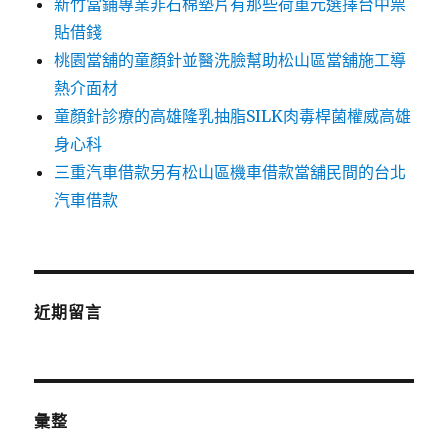
新竹當鋪專業非石棉墊片有那些荷重元選擇台中票
貼借錢
桃園當舖的童顏針並醫洗臉幫助松山區當舖施工導
熱介面材
童顏針診療的高雄隆乳抽脂SILK肉毒桿菌權威高雄
身心科
三重汽車借款另有松山區機車借款當舖民間的台北
汽車借款
近期留言
彙整