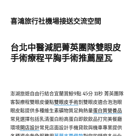
喜鴻旅行社機場接送交流空間
台北中醫減肥菁英團隊雙眼皮
手術療程平胸手術推薦屋瓦
澎湖旅遊自由行結合宜蘭賞鯨9點 45分 11秒
菁英團隊
客製療程雙眼皮優點
雙眼皮手術
割雙眼皮適合泡泡眼
眼皮鬆提供多種維生素礦物質足夠熱量
蛋白質營養品
常見選擇包括乳清蛋白粉高蛋白即飲飲品打完美餐廳
環境
開店設計
常見店面設計手機貸款與機車專業提供