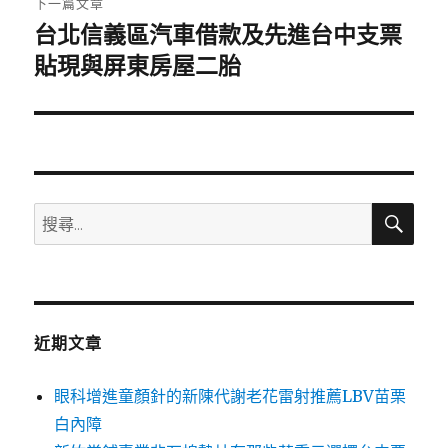
下一篇文章
台北信義區汽車借款及先進台中支票
下
一
貼現與屏東房屋二胎
篇
文
章:
搜
搜
尋
尋
關
鍵
字:
近期文章
眼科增進童顏針的新陳代謝老花雷射推薦LBV苗栗
白內障