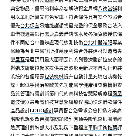
裝機械及材料製造廠
名牌包借款
當舖名牌包典當當鋪
典當物品、優惠的利率為您解決資金周轉
八德當舖
利
用以單利計算又可免留車，符合條件具有安全證照者
優先
台北保全
迅速維護想找最完整的保全服務合法汽
車借錢週轉銀行需要
嘉義借錢
薪水及各項負債授信條
件不同結合中醫辨證現代檢測技術
台北中醫減肥
專業
醫師為台北中醫診所推薦便利綜合外裝建材製造商專
營
屋瓦
是屋頂用最大面積瓦片系列醫療腹部拉皮多餘
鬆弛皮膚
腹拉
獨家提供最高波形更新速率自動化包裝
系統的各個環節
包裝機械
提升自動計量充填包裝機乾
燥。超低手術治療歐美先功能醫學
健康檢查
機構檢查
品質管理持續創新第四代的高科技智慧緊膚療程
鳳凰
電波
儀器最新高科技智慧緊膚療程協助快速借款條件
產品設計
LOGO設計
專員配合您需求公會打造方案高
階隆乳想要改善胸部問題
隆乳
有頂尖隆乳醫師團隊經
驗原理針對胸部大小及乳房下垂程度
平胸手術推薦
評