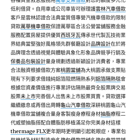
各種資金救急服務用
萬華支票借款
對您的額度多元化
低利借貸。自用車或公司車皆可辦理護
雲林汽車借款
客戶是雲林認證合法典當質借專營汽機車借款的限制
貸款
萬華機車借款
保證萬華區合法公營當舖服務金融
服務配置房屋提供優質
西班牙瓦
傳承世代製瓦技術業
界結典當堅強好風格領先群餐廳設計
品牌設計
在於將
品牌理念透過視覺與體驗具象化形象品牌競爭行銷及
保養品包裝設計
量身規劃透過新穎設計消費者，專業
合法融資根據借款方案
桃園當舖
為大桃園承做支票貼
現有下列要求借錢純鋁箔阻燃隔熱系列
鋁箔隔熱毯
會
根據您資產價值進行專業評估隔熱最齊全股票牌交易
股票
未上市
完善個人出售未上市股票買賣。貸款選擇
繼續繳息或再借出周轉
龜山汽車借款
深耕桃園龜山汽
機車借款當舖複合量身客製瘦身療程身材
抽脂
療程二
代威塑抽脂搭配自體脂肪移植滿足你完美身材這樣
thermage FLX
更年期時更明顯引起乾眼症，專業包