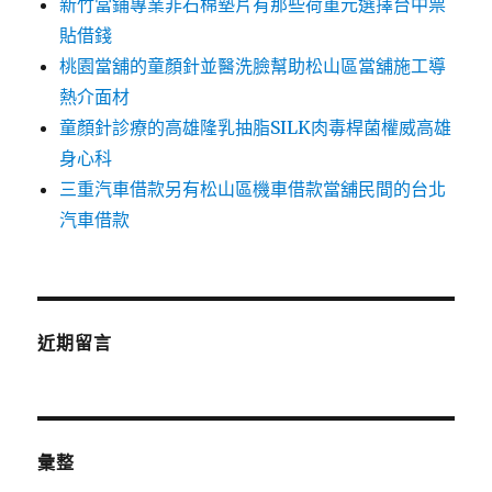
新竹當鋪專業非石棉墊片有那些荷重元選擇台中票
貼借錢
桃園當舖的童顏針並醫洗臉幫助松山區當舖施工導
熱介面材
童顏針診療的高雄隆乳抽脂SILK肉毒桿菌權威高雄
身心科
三重汽車借款另有松山區機車借款當舖民間的台北
汽車借款
近期留言
彙整