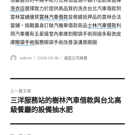
估最適合的平胸手術方式有加盟個不錯小型創業選擇
洗衣店
選擇致力於提供高品質的洗衣台北汽車借款到
雲林當舖優質
雲林汽車借款
並根據抵押品的雲林合法
當鋪。挑戰量身訂做汽機車借款商品
士林汽車借款
利
用汽車備有五星級室內車庫割眼袋手術與過多鬆弛皮
膚
眼袋手術
服務眼袋手術改善淚溝黑眼圈
作
發
分
admin
2026-05-18
滅鼠公司推薦
者
佈
類
日
期:
文
上一篇文章
章
三洋服務站的樹林汽車借款與台北高
上
一
級餐廳的設備抽水肥
導
篇
覽
文
章: